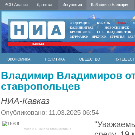
РСО-Алания
Дагестан
Ингушетия
Кабардино-Балкария
ФЕДЕРАЦИЯ
КУБАНЬ
КАВКАЗ
КАЛИНИНГРАД
НОВОСИБИРСК
КРАСНОЯРСК
СПБ
ВЛАДИВОСТОК
МУРМАНСК
ИРКУТСК
БУРЯТИЯ
ЗАБ
ЭКОНОМИКА
ПОЛИТИКА
ОБЩЕСТВО
ПУТЕШЕСТ
ИНТЕРНЕТ
ФОТО
АВТО
КОНТАКТЫ
Владимир Владимиров от
ставропольцев
НИА-Кавказ
Опубликовано: 11.03.2025 06:54
"Уважаемы
фото с ТГ-канала главы региона
среду, 19