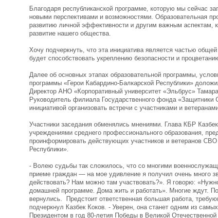
Благодаря республиканской программе, которую мы сейчас за
новыми перспективами и возможностями. Образовательная пр
развитию личной эффективности и другим важным аспектам, ко
развитие нашего общества.
Хочу подчеркнуть, что эта инициатива является частью общей
будет способствовать укреплению безопасности и процветани
Далее об основных этапах образовательной программы, услови
программы «Герои Кабардино-Балкарской Республики» доложил
Директор АНО «Корпоративный университет «Эльбрус» Тамара 
Руководитель филиала Государственного фонда «Защитники О
инициативой организовать встречи с участниками и ветеранам
Участники заседания обменялись мнениями. Глава КБР Казбек
учреждениями среднего профессионального образования, пред
проинформировать действующих участников и ветеранов СВО о
Республики».
​
- Волею судьбы так сложилось, что со многими военнослужа
приеме граждан — на мое удивление я получил очень много зв
действовать? Нам можно там участвовать?». Я говорю: «Нужно 
домашней программе. Дома жить и работать». Многие ждут. П
вернулись. Предстоит ответственная большая работа, требующ
подчеркнул Казбек Коков. - Уверен, она станет одним из сам
Президентом в год 80-летия Победы в Великой Отечественной 