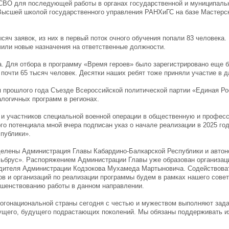
 СВО для последующей работы в органах государственной и муниципальн
 Высшей школой государственного управления РАНХиГС на базе Мастерс
яч заявок, из них в первый поток очного обучения попали 83 человека.
чили новые назначения на ответственные должности.
. Для отбора в программу «Время героев» было зарегистрировано еще 
 почти 65 тысяч человек. Десятки наших ребят тоже приняли участие в 
 прошлого года Съезде Всероссийской политической партии «Единая Ро
алогичных программ в регионах.
в и участников специальной военной операции в общественную и профес
го потенциала мной вчера подписан указ о начале реализации в 2025 го
спублики».
делены Администрация Главы Кабардино-Балкарской Республики и авто
льбрус». Распоряжением Администрации Главы уже образован организац
одителя Администрации Кодзокова Мухамеда Мартыновича. Содействоват
ов и организаций по реализации программы будем в рамках нашего сове
ршенствованию работы в данном направлении.
ногонациональной страны сегодня с честью и мужеством выполняют зад
дущего, будущего подрастающих поколений. Мы обязаны поддерживать и