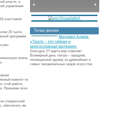
ой власти, а
кой управления
 18 участников
Точка зрения
более 20 тысяч
данной программе.
Магомед Алиев:
«Театр – это гибкая и
ссия»
многосложная материя»
Ежегодно 27 марта мир отмечает
Всемирный день театра – праздник,
сиональную жизнь,
посвященный одному из древнейших и
ду
самых эмоциональных видов искусства.
номная
ионный комитет по
ь этой работе,
та. Призываю всех
ачи специальной
х, обеспечить им