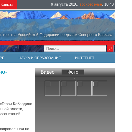
9 августа 2026
,
воскресенье
,
10
:
43
Кавказ
стерства Российской Федерации по делам Северного Кавказа
РЕ
НАУКА И ОБРАЗОВАНИЕ
ИНТЕРНЕТ
но-
Видео
Фото
«Герои Кабардино-
нной власти,
рганизаций.
направленная на