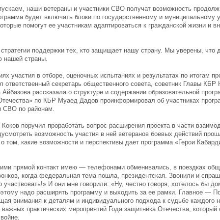
пускаем, наши ветераны и участники СВО получат возможность продолж
ограмма будет включать блоки по государственному и муниципальному 
торые помогут ее участникам адаптироваться к гражданской жизни и вн
 стратегии поддержки тех, кто защищает нашу страну. Мы уверены, что 
ю нашей страны.
ях участия в отборе, оценочных испытаниях и результатах по итогам п
 ответственный секретарь общественного совета, советник Главы КБР 
Айбазова рассказала о структуре и содержании образовательной прогр
течества» по КБР Муаед Дадов проинформировал об участниках прогр
и СВО по районам.
 Коков поручил проработать вопрос расширения проекта в части взаимо
усмотреть возможность участия в ней ветеранов боевых действий прош
 том, какие возможности и перспективы дает программа «Герои Кабард
щими прямой контакт имею — телефонами обменивались, в поездках общ
онков, когда федеральная тема пошла, президентская. Звонили и спраш
участвовать!» И они мне говорили: «Ну, честно говоря, хотелось бы до
оэтому надо расширять программу и выходить за ее рамки. Главное — П
ая внимания к деталям и индивидуального подхода к судьбе каждого на
ых важных практических мероприятий Года защитника Отечества, которы
войне.