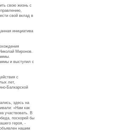
ить свою жизнь с
управлению,
ести свой вклад в
данная инициатива
рохождения
Николай Миронов.
аммы.
аммы и выступил с
действия с
лых лет,
ино-Балкарской
ались, здесь на
ивали: «Нам как
ма участвовать. В
обеда, поскорей бы
шего героя, -
й объявлен нашим