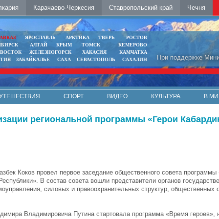
лкария
Карачаево-Черкесия
Ставропольский край
Чечня
АВКАЗ
ЯРОСЛАВЛЬ
АРКТИКА
ТВЕРЬ
РОСТОВ
ИБИРСК
АЛТАЙ
КРЫМ
ТОМСК
КЕМЕРОВО
ИВОСТОК
ЖЕЛЕЗНОГОРСК
ХАКАСИЯ
КАМЧАТКА
При поддержке Мини
ЯТИЯ
ЗАБАЙКАЛЬЕ
САХА
СЕВАСТОПОЛЬ
САХАЛИН
УТЕШЕСТВИЯ
СПОРТ
ВИДЕО
КУЛЬТУРА
В МИ
лизации региональной программы «Герои Кабарди
азбек Коков провел первое заседание общественного совета программы 
Республики». В состав совета вошли представители органов государстве
моуправления, силовых и правоохранительных структур, общественных о
адимира Владимировича Путина стартовала программа «Время героев», 