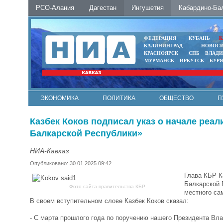
РСО-Алания
Дагестан
Ингушетия
Кабардино-Ба
ФЕДЕРАЦИЯ
КУБАНЬ
К
КАЛИНИНГРАД
НОВОС
КРАСНОЯРСК
СПБ
ВЛАД
МУРМАНСК
ИРКУТСК
БУР
ЭКОНОМИКА
ПОЛИТИКА
ОБЩЕСТВО
П
ФОТО
АВТО
КОНТАКТЫ
Казбек Коков подписал указ о начале реа
Балкарской Республики»
НИА-Кавказ
Опубликовано: 30.01.2025 09:42
Глава КБР К
Балкарской 
Фото сайта правительства КБР
местного са
В своем вступительном слове Казбек Коков сказал:
- С марта прошлого года по поручению нашего Президента Вл