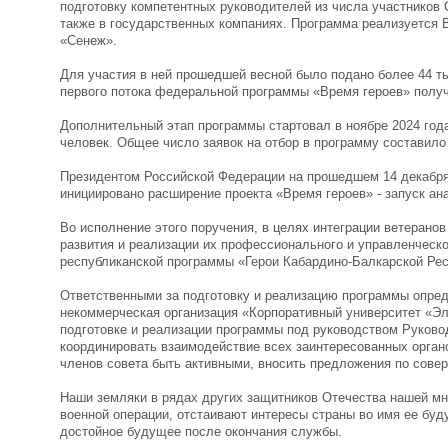
подготовку компетентных руководителей из числа участников
также в государственных компаниях. Программа реализуется
«Сенеж».
Для участия в ней прошедшей весной было подано более 44 тыс
первого потока федеральной программы «Время героев» полу
Дополнительный этап программы стартовал в ноябре 2024 года
человек. Общее число заявок на отбор в программу составило
Президентом Российской Федерации на прошедшем 14 декабря
инициировано расширение проекта «Время героев» - запуск ан
Во исполнение этого поручения, в целях интеграции ветерано
развития и реализации их профессионального и управленческо
республиканской программы «Герои Кабардино-Балкарской Ре
Ответственными за подготовку и реализацию программы опре
некоммерческая организация «Корпоративный университет «Э
подготовке и реализации программы под руководством Руков
координировать взаимодействие всех заинтересованных орган
членов совета быть активными, вносить предложения по сове
Наши земляки в рядах других защитников Отечества нашей м
военной операции, отстаивают интересы страны во имя ее бу
достойное будущее после окончания службы.