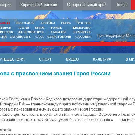
лкария
Карачаево-Черкесия
Ставропольский край
Чечня
АВКАЗ
ЯРОСЛАВЛЬ
АРКТИКА
ТВЕРЬ
РОСТОВ
ИБИРСК
АЛТАЙ
КРЫМ
ТОМСК
КЕМЕРОВО
ИВОСТОК
ЖЕЛЕЗНОГОРСК
ХАКАСИЯ
КАМЧАТКА
При поддержке Мини
ЯТИЯ
ЗАБАЙКАЛЬЕ
САХА
СЕВАСТОПОЛЬ
САХАЛИН
УТЕШЕСТВИЯ
СПОРТ
ВИДЕО
КУЛЬТУРА
В МИ
ова с присвоением звания Героя России
ской Республики Рамзан Кадыров поздравил директора Федеральной сл
й гвардии РФ — главнокомандующего войсками национальной гвардии Р
отова с присвоением ему высшего звания Героя России.
т. Свою деятельность в органах он начинал защищая Верховного Главно
 не знаю никого, кто так же заслужил бы это высокое звание», — написал
изатор.
сразу же выстроил мощную, продуманную структуру территориальных орг