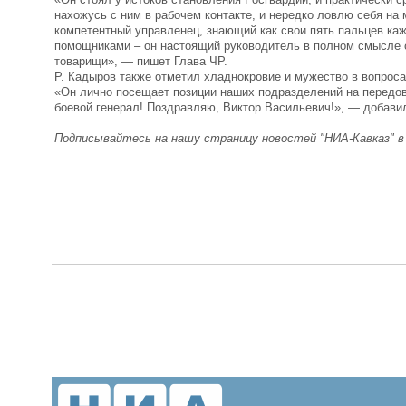
нахожусь с ним в рабочем контакте, и нередко ловлю себя на 
компетентный управленец, знающий как свои пять пальцев каж
помощниками – он настоящий руководитель в полном смысле сл
товарищи», — пишет Глава ЧР.
Р. Кадыров также отметил хладнокровие и мужество в вопроса
«Он лично посещает позиции наших подразделений на передов
боевой генерал! Поздравляю, Виктор Васильевич!», — добави
Подписывайтесь на нашу страницу новостей "НИА-Кавказ" 