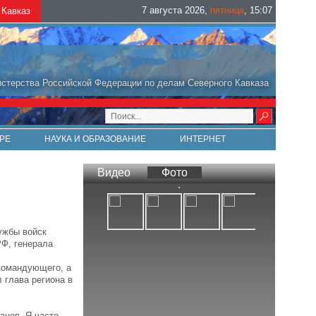
7 августа 2026
,
пятница
,
15
:
07
Кавказ
стерства Российской Федерации по делам Северного Кавказа
РЕ
НАУКА И ОБРАЗОВАНИЕ
ИНТЕРНЕТ
Видео
Фото
ужбы войск
Ф, генерала
командующего, а
 глава региона в
анов. Я часто