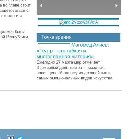
а во главе стоит
советоваться с
т коллеги и
 должен быть
кой Республики.
Точка зрения
Магомед Алиев:
«Театр – это гибкая и
многосложная материя»
Ежегодно 27 марта мир отмечает
Всемирный день театра – праздник,
посвященный одному из древнейших и
самых эмоциональных видов искусства.
Х