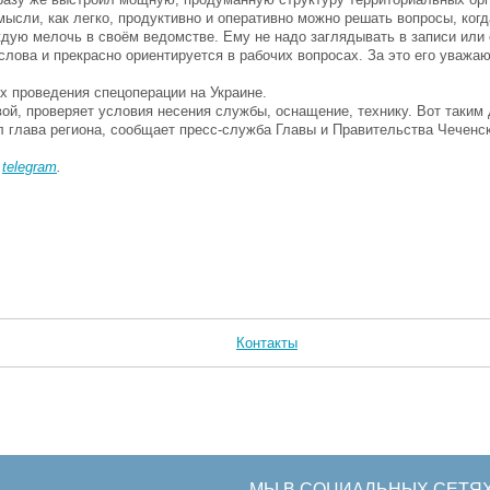
мысли, как легко, продуктивно и оперативно можно решать вопросы, когд
дую мелочь в своём ведомстве. Ему не надо заглядывать в записи или 
ова и прекрасно ориентируется в рабочих вопросах. За это его уважаю
х проведения спецоперации на Украине.
ой, проверяет условия несения службы, оснащение, технику. Вот таким
л глава региона, сообщает пресс-служба Главы и Правительства Чеченс
в
telegram
.
Контакты
МЫ В СОЦИАЛЬНЫХ СЕТЯ