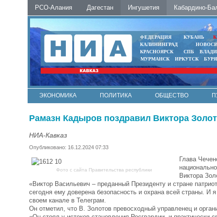
РСО-Алания
Дагестан
Ингушетия
Кабардино-Ба
ФЕДЕРАЦИЯ
КУБАНЬ
К
КАЛИНИНГРАД
НОВОС
КРАСНОЯРСК
СПБ
ВЛАД
МУРМАНСК
ИРКУТСК
БУР
ЭКОНОМИКА
ПОЛИТИКА
ОБЩЕСТВО
П
ФОТО
АВТО
КОНТАКТЫ
Рамазн Кадыров поздравил Виктора Золот
НИА-Кавказ
Опубликовано: 16.12.2024 07:33
Глава Чечен
национально
Фото с сайта Правительства республики
Виктора Зол
«Виктор Васильевич – преданный Президенту и стране патрио
сегодня ему доверена безопасность и охрана всей страны. И я
своем канале в Телеграм.
Он отметил, что В. Золотов превосходный управленец и орган
«Он стоял у истоков становления Росгвардии, и практически 