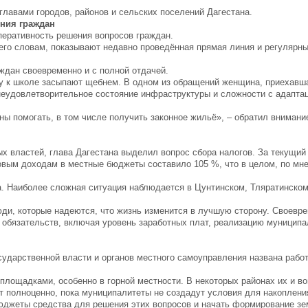
главами городов, районов и сельских поселений Дагестана.
ния граждан
перативность решения вопросов граждан.
его словам, показывают недавно проведённая прямая линия и регулярн
ждан своевременно и с полной отдачей.
гу к школе засыпают щебнем. В одном из обращений женщина, приехавша
неудовлетворительное состояние инфраструктуры и сложности с адаптац
ны помогать, в том числе получить законное жильё», – обратил вниман
х властей, глава Дагестана выделил вопрос сбора налогов. За текущий
овым доходам в местные бюджеты составило 105 %, что в целом, по мн
а. Наиболее сложная ситуация наблюдается в Цунтинском, Тляратинско
юди, которые надеются, что жизнь изменится в лучшую сторону. Своевр
 обязательств, включая уровень заработных плат, реализацию муниципа
ударственной власти и органов местного самоуправления названа рабо
площадками, особенно в горной местности. В некоторых районах их и во
 полноценно, пока муниципалитеты не создадут условия для накопления
бюджеты средства для решения этих вопросов и начать формирование з