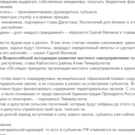
гражданам выдвигать собственные инициативы, получать бюджетное фин
нением.
отать», – прокомментировал руководитель субъекта.
нтрактную службу и в рамках призыва.
 чиновников, подчеркнул глава Дагестана. Исключений для близких в эт
 республики:
ины – долг каждого гражданина!» – обратился Сергей Меликов к главам
месте будем еще и делать. Я вас всех считаю своими союзниками, еди
идеи, задачи будут полезны, придадут определенный импульс и сделаю
и его жителей», – сказал Сергей Меликов.
де Всероссийской ассоциации развития местного самоуправления
пр
республики, глава Кайтагского района Алим Темирбулатов.
она «Об общих принципах организации местного самоуправления в един
м, чтобы вместо ликвидируемых муниципальных образований взамен соз
едеральном законе, а не спущены в регион на усмотрение субъектов. В
сложно будет финансировать содержание территориальных органов. С э
 и было понимание от представителей Администрации Президента Росс
умы и сенаторов», – подчеркнул Темирбулатов.
глав и депутатов сельских поселений, которые будут избраны до этого го
и депутаты отработали свой срок, пояснил он.
на долгий период вступления в силу нового закона, субъекты уже сейчас
акона:
риториальной единицей, то есть в субъектах РФ отменяется их нынешне
ния;