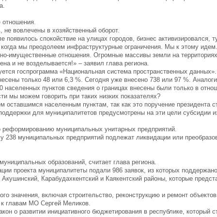
а.
 отношения.
 не вовлечены в хозяйственный оборот.
е появилось спокойствие на улицах городов, бизнес активизировался, т
 когда мы преодолеем инфраструктурные ограничения. Мы к этому идем
ельно-имущественные отношения. Огромные массивы земли на территория
на и не возделывается!» – заявил глава региона.
зуется госпрограмма «Национальная система пространственных данных».
внесены только 48 или 6,3 %. Сегодня уже внесено 738 или 97 %. Аналог
00 населенных пунктов сведения о границах внесены были только в отно
сти мы можем говорить при таких низких показателях?
м оставшимся населенным пунктам, так как это поручение президента с
 поддержки для муниципалитетов предусмотрены на эти цели субсидии и
по реформированию муниципальных унитарных предприятий.
му 238 муниципальных предприятий подлежат ликвидации или преобразо
униципальных образований, считает глава региона.
зации проекта муниципалитеты подали 986 заявок, из которых поддержан
 Акушинский, Карабудахкентский и Каякентский районы, которые предст
ого значения, включая строительство, реконструкцию и ремонт объекто
 к главам МО Сергей Меликов.
закон о развитии инициативного бюджетирования в республике, который 