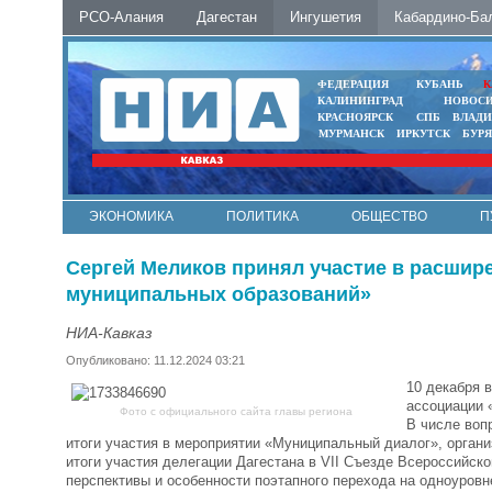
РСО-Алания
Дагестан
Ингушетия
Кабардино-Ба
ФЕДЕРАЦИЯ
КУБАНЬ
К
КАЛИНИНГРАД
НОВОС
КРАСНОЯРСК
СПБ
ВЛАД
МУРМАНСК
ИРКУТСК
БУР
ЭКОНОМИКА
ПОЛИТИКА
ОБЩЕСТВО
П
ФОТО
АВТО
КОНТАКТЫ
Сергей Меликов принял участие в расшир
муниципальных образований»
НИА-Кавказ
Опубликовано: 11.12.2024 03:21
10 декабря 
ассоциации 
Фото с официального сайта главы региона
В числе воп
итоги участия в мероприятии «Муниципальный диалог», орган
итоги участия делегации Дагестана в VII Съезде Всероссийск
перспективы и особенности поэтапного перехода на одноуров