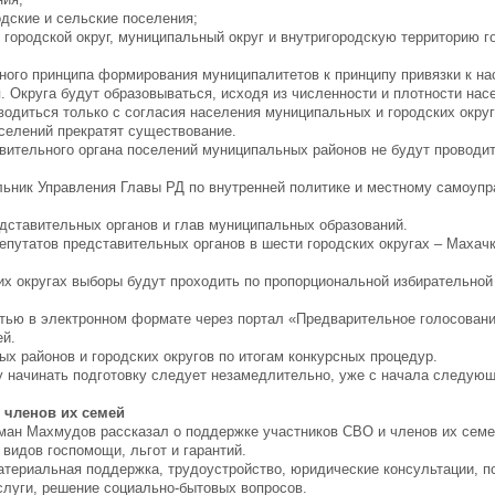
одские и сельские поселения;
 городской округ, муниципальный округ и внутригородскую территорию г
ного принципа формирования муниципалитетов к принципу привязки к н
 Округа будут образовываться, исходя из численности и плотности нас
водиться только с согласия населения муниципальных и городских округ
селений прекратят существование.
ительного органа поселений муниципальных районов не будут проводить
ьник Управления Главы РД по внутренней политике и местному самоуп
едставительных органов и глав муниципальных образований.
путатов представительных органов в шести городских округах – Махачк
их округах выборы будут проходить по пропорциональной избирательной
тью в электронном формате через портал «Предварительное голосовани
ей.
х районов и городских округов по итогам конкурсных процедур.
начинать подготовку следует незамедлительно, уже с начала следующе
 членов их семей
ман Махмудов рассказал о поддержке участников СВО и членов их сем
видов госпомощи, льгот и гарантий.
атериальная поддержка, трудоустройство, юридические консультации, п
луги, решение социально-бытовых вопросов.