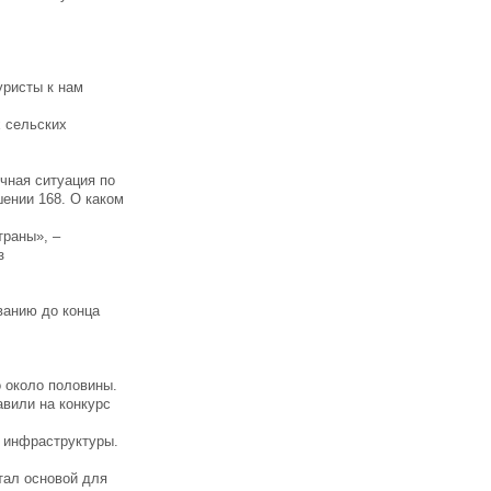
уристы к нам
.
х сельских
ичная ситуация по
шении 168. О каком
траны», –
з
ванию до конца
о около половины.
авили на конкурс
в инфраструктуры.
стал основой для