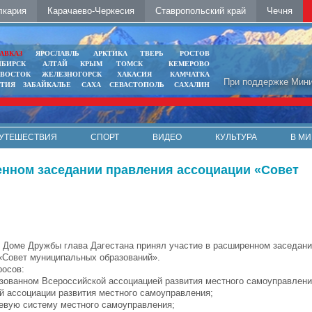
лкария
Карачаево-Черкесия
Ставропольский край
Чечня
АВКАЗ
ЯРОСЛАВЛЬ
АРКТИКА
ТВЕРЬ
РОСТОВ
ИБИРСК
АЛТАЙ
КРЫМ
ТОМСК
КЕМЕРОВО
ИВОСТОК
ЖЕЛЕЗНОГОРСК
ХАКАСИЯ
КАМЧАТКА
При поддержке Мини
ЯТИЯ
ЗАБАЙКАЛЬЕ
САХА
СЕВАСТОПОЛЬ
САХАЛИН
УТЕШЕСТВИЯ
СПОРТ
ВИДЕО
КУЛЬТУРА
В МИ
енном заседании правления ассоциации «Совет
в Доме Дружбы глава Дагестана принял участие в расширенном заседан
«Совет муниципальных образований».
росов:
изованном Всероссийской ассоциацией развития местного самоуправлени
ой ассоциации развития местного самоуправления;
невую систему местного самоуправления;