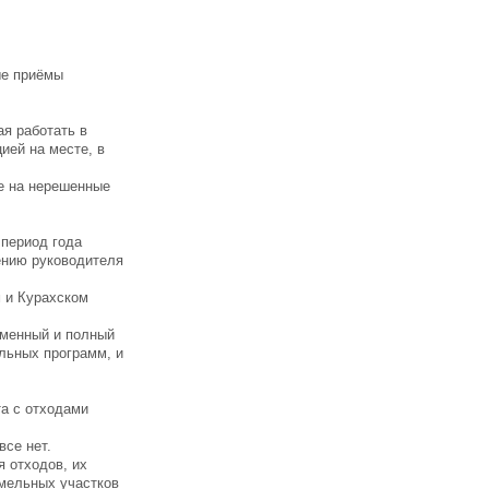
ые приёмы
я работать в
ией на месте, в
ие на нерешенные
 период года
ению руководителя
м и Курахском
еменный и полный
льных программ, и
та с отходами
все нет.
 отходов, их
емельных участков