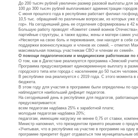
До 200 тысяч рублей увеличен размер разовой выплаты для за
100 до 300 тысяч рублей выплачивают администрации городов 
С июня прошлого года в республике работает филиал госфонд
10,5 тыс. обращений по различным вопросам, из которых уже 
гор». На сегодняшний день ее отделения сформированы в 42 
Большую работу проводят «Комитет семей воинов Отечества»,
партийные структуры, а также вдовы, жены и матери самих уч
«Несмотря на свою боль и переживания, они находят в себе с
поддержки военнослужащих и членов их семей, – отметил Мах
максимальная помощь участникам СВО и членам их семей».
О помощи педагогическим и медицинским работникам по 
О том, как в Дагестане реализуется программа «Земский учит
Программа предусматривает единовременную выплату в размер
городского типа или города с населением до 50 тысяч человек
В республике она реализуется с 2019 года. С этого момента в
бюджета.
В этом году для участия в программе были определены по одн
наблюдается наибольший дефицит педагогов.
На сегодняшний день в республике для педагогов, работающих
предусматривается:
всем педагогам надбавка 25% к заработной плате;
молодым педагогам надбавка 20%;
педагогам, имеющим нагрузку не менее 0,75 от ставки, компе
Министр напомнил, что президентом принято решение о продл
«Учитывая, что в республике на участие в программе на одну 
программе приоритет будет отдаваться тем муниципальным об