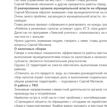
системе управления на местах», – сказал глава региона.
Сергей Меликов обозначил и другие приоритеты работы перед 
О реагировании органов муниципальной власти на обраще
Сергей Меликов обратил внимание глав муниципалитетов на о
Очень много проблем, касающихся муниципальной власти, по 
граждан.
Глава региона призвал собравшихся реагировать на нужды гра
«Ребёнок в резиновых сапогах успевает сдать ЕГЭ, пока доро
Дагестан по программе «Земский учитель», пожаловалась на 
частности с жильем.
Нужно уделять внимание людям, говорить с ними, главы долж
вопросы Сергей Меликов.
О налоговых сборах
Говоря о ключевых показателях эффективности работы местны
выполнение муниципалитетами плана по налоговым и неналог
субъекта, является положительным результатом.
Однако 12 территорий не смогли обеспечить выполнение план
районах.
«Отвечать за это придется, ведь за спинами руководителей л
сбор налогов играет ключевую роль в выполнении социальных
общем развитии территорий», – подчеркнул Сергей Меликов.
О работе с ТКО
Значимым направлением совместной деятельности органов гос
производства и потребления.
Наиболее остро в этой части стоит проблема с контейнерными 
«Строящиеся объекты по обращению с отходами не заработают
сбора и транспортировки. Крайне важно заложить в местные 