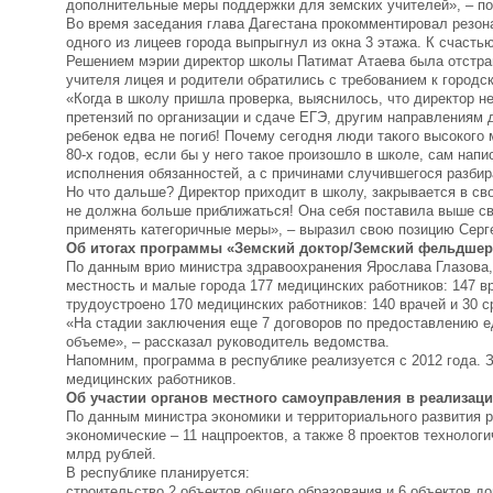
дополнительные меры поддержки для земских учителей», – п
Во время заседания глава Дагестана прокомментировал резона
одного из лицеев города выпрыгнул из окна 3 этажа. К счасть
Решением мэрии директор школы Патимат Атаева была отстра
учителя лицея и родители обратились с требованием к городс
«Когда в школу пришла проверка, выяснилось, что директор н
претензий по организации и сдаче ЕГЭ, другим направлениям д
ребенок едва не погиб! Почему сегодня люди такого высокого
80-х годов, если бы у него такое произошло в школе, сам нап
исполнения обязанностей, а с причинами случившегося разби
Но что дальше? Директор приходит в школу, закрывается в сво
не должна больше приближаться! Она себя поставила выше св
применять категоричные меры», – выразил свою позицию Серг
Об итогах программы «Земский доктор/Земский фельдшер
По данным врио министра здравоохранения Ярослава Глазова,
местность и малые города 177 медицинских работников: 147 в
трудоустроено 170 медицинских работников: 140 врачей и 30 
«На стадии заключения еще 7 договоров по предоставлению 
объеме», – рассказал руководитель ведомства.
Напомним, программа в республике реализуется с 2012 года. 
медицинских работников.
Об участии органов местного самоуправления в реализаци
По данным министра экономики и территориального развития р
экономические – 11 нацпроектов, а также 8 проектов технолог
млрд рублей.
В республике планируется:
строительство 2 объектов общего образования и 6 объектов д