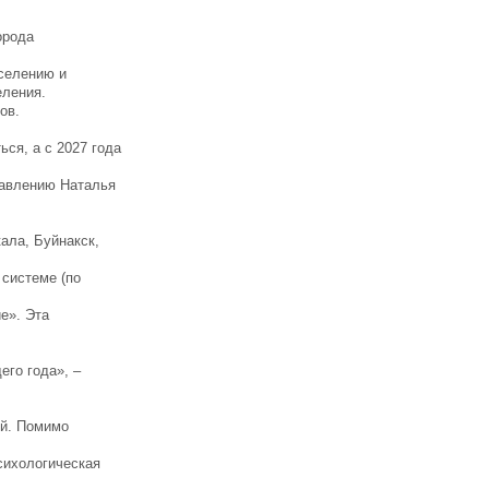
орода
аселению и
еления.
ов.
ся, а с 2027 года
равлению Наталья
ала, Буйнакск,
 системе (по
е». Эта
го года», –
ей. Помимо
сихологическая