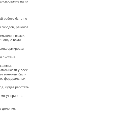
ансирование на их
ой работе быть не
 городов, районов
номышленниками,
т нашу с вами
оинформировал
ой системе
даваемые
озможности у всех
тим мнением были
ии, федеральных
да, будет работать
 могут принять
е деление,