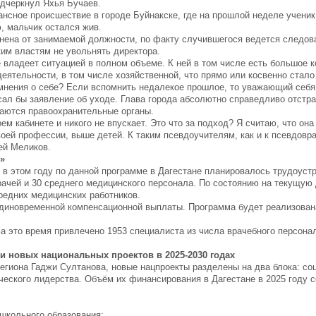
одчеркнул Яхья Бучаев.
нсное происшествие в городе Буйнакске, где на прошлой неделе ученик
ю, мальчик остался жив.
нена от занимаемой должности, по факту случившегося ведется следов
ким властям не увольнять директора.
е владеет ситуацией в полном объеме. К ней в том числе есть большое 
еятельности, в том числе хозяйственной, что прямо или косвенно стало
 мнения о себе? Если вспомнить недалекое прошлое, то уважающий себя
исал бы заявление об уходе. Глава города абсолютно справедливо отстр
раются правоохранительные органы.
ем кабинете и никого не впускает. Это что за подход? Я считаю, что он
оей профессии, выше детей. К таким псевдоучителям, как и к псевдовр
ей Меликов.
»
 в этом году по данной программе в Дагестане планировалось трудоуст
рачей и 30 среднего медицинского персонала. По состоянию на текущую 
средних медицинских работников.
единовременной компенсационной выплаты. Программа будет реализован
За это время привлечено 1953 специалиста из числа врачебного персона
и новых национальных проектов в 2025-2030 годах
егиона Гаджи Султанова, новые нацпроекты разделены на два блока: со
ического лидерства. Объём их финансирования в Дагестане в 2025 году с
ошкольного образования;