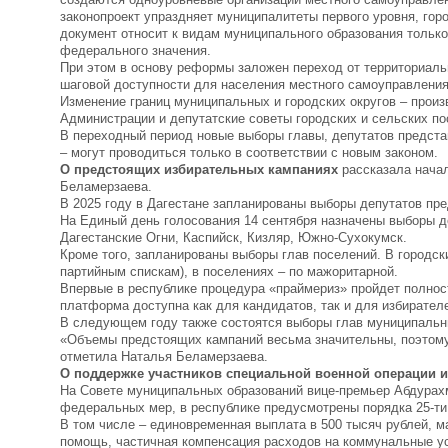
законопроект упраздняет муниципалитеты первого уровня, гор
документ относит к видам муниципального образования только
федерального значения.
При этом в основу реформы заложен переход от территориаль
шаговой доступности для населения местного самоуправления.
Изменение границ муниципальных и городских округов – произ
Администрации и депутатские советы городских и сельских по
В переходный период новые выборы главы, депутатов представ
– могут проводиться только в соответствии с новым законом.
О предстоящих избирательных кампаниях
рассказала начал
Беламерзаева.
В 2025 году в Дагестане запланированы выборы депутатов пр
На Единый день голосования 14 сентября назначены выборы де
Дагестанские Огни, Каспийск, Кизляр, Южно-Сухокумск.
Кроме того, запланированы выборы глав поселений. В городск
партийным спискам), в поселениях – по мажоритарной.
Впервые в республике процедура «праймериз» пройдет полнос
платформа доступна как для кандидатов, так и для избирател
В следующем году также состоятся выборы глав муниципальны
«Объемы предстоящих кампаний весьма значительны, поэтому 
отметила Наталья Беламерзаева.
О поддержке участников специальной военной операции и
На Совете муниципальных образований вице-премьер Абдурах
федеральных мер, в республике предусмотрены порядка 25-ти 
В том числе – единовременная выплата в 500 тысяч рублей, м
помощь, частичная компенсация расходов на коммунальные ус