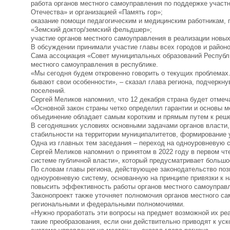
работа органов местного самоуправления по поддержке участ
Отечества» и организацией «Память гор»;
оказание помощи педагогическим и медицинским работникам,
«Земский доктор/земский фельдшер»;
участие органов местного самоуправления в реализации новых 
В обсуждении принимали участие главы всех городов и районо
Сама ассоциация «Совет муниципальных образований Республи
местного самоуправления в республике.
«Мы сегодня будем откровенно говорить о текущих проблемах.
бывают свои особенности», – сказал глава региона, подчеркну
поселений.
Сергей Меликов напомнил, что 12 декабря страна будет отмеч
«Основной закон страны четко определил гарантии и основы м
объединение обладает самым коротким и прямым путем к реше
В сегодняшних условиях основными задачами органов власти,
стабильности на территории муниципалитетов, формирование у
Одна из главных тем заседания – переход на одноуровневую 
Сергей Меликов напомнил о принятом в 2022 году в первом чт
системе публичной власти», который предусматривает большо
По словам главы региона, действующее законодательство по
одноуровневую систему, основанную на принципе привязки к н
повысить эффективность работы органов местного самоуправ
Законопроект также уточняет полномочия органов местного с
региональными и федеральными полномочиями.
«Нужно проработать эти вопросы на предмет возможной их ре
такие преобразования, если они действительно приводят к у