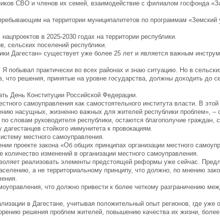
ников СВО и членов их семей, взаимодействие с филиалом госфонда «
 пребывающим на территории муниципалитетов по программам «Земский 
нацпроектов в 2025-2030 годах на территории республики.
в, сельских поселений республики.
ки Дагестан» существует уже более 25 лет и является важным инструм
 Я побывал практически во всех районах и знаю ситуацию. Но в сельск
в, что решения, принятые на уровне государства, должны доходить до с
ать День Конституции Российской Федерации.
естного самоуправления как самостоятельного института власти. В этой
нию насущных, жизненно важных для жителей республики проблем», – с
 по словам руководителя республики, остаются благополучие граждан, 
 дагестанцев стойкого иммунитета к провокациям.
систему местного самоуправления.
ении проекте закона «Об общих принципах организации местного самоуп
е количество изменений в организации местного самоуправления.
зволяет реализовать элементы предстоящей реформы уже сейчас. Предл
аселению, а не территориальному принципу, что должно, по мнению зак
ления.
амоуправления, что должно привести к более четкому разграничению ме
ализации в Дагестане, учитывая положительный опыт регионов, где уже
скорению решения проблем жителей, повышению качества их жизни, боле