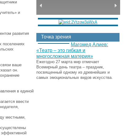
Защитники
учитель» и
ентом развития
Точка зрения
их поселениях
Магомед Алиев:
ельских
«Театр – это гибкая и
многосложная материя»
Ежегодно 27 марта мир отмечает
 связи ваше
Всемирный день театра – праздник,
казал он.
посвященный одному из древнейших и
сохранение
самых эмоциональных видов искусства.
равления в единой
агается ввести
онодателя,
жду местными,
 осуществлены
е эффективной