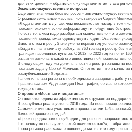
для этих целей», – обратился к муниципалитетам глава регион
Земельно-имущественные вопросы
Еще один значимый блок вопросов – земельно-имущественные
Огромные земельные массивы, констатировал Сергей Меликов,
«Люди стали жить лучше, чем несколько лет назад, в том числ
поехали, экономические реформы идут и пойдут еще быстрее,
Но есть то, с чем надо разобраться окончательно – это зем
поселений принадлежат одному-двум людям. Эта земля украде
Вместе с тем в республике уже не первый год успешно реали
«Когда мы начинали эту работу, из 763 границ в реестр были 
границам населенных пунктов. С 2012 по 2022 год из почти 16
развитии региона, о какой его инвестиционной привлекательно
В следующем году мы должны внести в реестр границы по все
поставил задачу Сергей Меликов. Он отметил, что в качестве
республиканского бюджета.
Напомнил глава региона о необходимости завершить работу 
Правительством РД утвержден План-график, согласно которо
текущего года.
О проекте «Местные инициативы»
Он является одним из эффективных инструментов поддержки м
В республике реализуется с 2019 года. За весь период реали
Самыми активными участниками проекта стали Табасаранский,
более 50 проектов каждый.
«Проект предоставляет субсидии для решения вопросов местн
Так почему не пользуетесь этой возможностью?», – обратился
Глава региона рассказал о нововведении: в этом году принят 