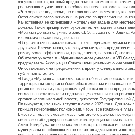
запуска проекта, который предоставляет возможность самим 
реализацию и участвовать в общественном контроле за выпол
«Это хорошее подспорье, но с гражданами на земле нужно раб
Остановился глава региона и на работе по привлечению на ко
Качественная ее организация – отдельная задача для местных
должно. Такой пример всем руководителям подаёт и сам глава
«Мой сын должен служить в зоне СВО, а ваши нет? Защита Род
и сельских поселений Дагестана.
«В целом я очень рассчитываю, что мы одинаково думаем и в
друзьями. Рассчитываю, что озвученные здесь предложения, 
работу более эффективной, прежде всего, на благо Дагестана 
Об итогах участия в «Муниципальном диалоге» и VП Съез
председатель Ассоциации Совета муниципальных образований 
Он остановился на предложениях к проекту федерального зак
публичной власти».
«В ходе «Муниципального диалога» я обозначил вопрос о то
территориальные органы были обязательными и прописаны в Ф
регионов разные и дотационным субъектам за свои средства 
согласны представители подавляющего большинства регионов
органов исполнительной власти, депутатов Государственной Д
Планируется, что закон вступит в силу с 2027 года. Для всех 
принцип исчерпанных полномочий, чтобы все избранные главы 
Вместе с тем, по словам главы Кайтагского района, несмотря 
свой закон об одноуровневой системе муниципальной власти.
Алим Темирбулатов перечислил некоторые положения нового з
муниципальное образование не является административно-тер
создаются одноуровневые организации местного самоуправле