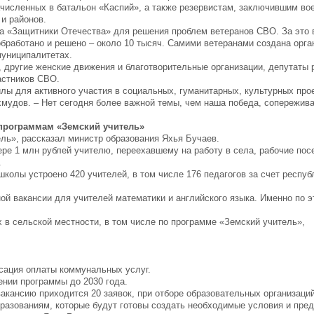
численных в батальон «Каспий», а также резервистам, заключившим вое
и районов.
а «Защитники Отечества» для решения проблем ветеранов СВО. За это 
обработано и решено – около 10 тысяч. Самими ветеранами создана орг
муниципалитетах.
 другие женские движения и благотворительные организации, депутаты 
астников СВО.
илы для активного участия в социальных, гуманитарных, культурных про
мудов. – Нет сегодня более важной темы, чем наша победа, сопережива
программам «Земский учитель»
ель», рассказал министр образования Яхья Бучаев.
е 1 млн рублей учителю, переехавшему на работу в села, рабочие пос
.
 школы устроено 420 учителей, в том числе 176 педагогов за счет респуб
ой вакансии для учителей математики и английского языка. Именно по 
 в сельской местности, в том числе по программе «Земский учитель»,
нсация оплаты коммунальных услуг.
ении программы до 2030 года.
вакансию приходится 20 заявок, при отборе образовательных организаци
разованиям, которые будут готовы создать необходимые условия и пре