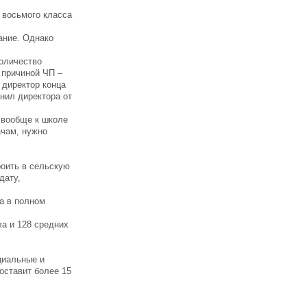
 восьмого класса
ание. Однако
количество
 причиной ЧП –
 директор конца
анил директора от
а вообще к школе
ачам, нужно
роить в сельскую
дату,
а в полном
ла и 128 средних
циальные и
оставит более 15