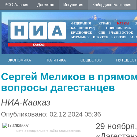
РСО-Алания
Дагестан
Ингушетия
Кабардино-Балкария
ФЕДЕРАЦИЯ
КУБАНЬ
КАВКАЗ
КАЛИНИНГРАД
НОВОСИБИРСК
КРАСНОЯРСК
СПБ
ВЛАДИВОСТОК
МУРМАНСК
ИРКУТСК
БУРЯТИЯ
ЗАБ
ЭКОНОМИКА
ПОЛИТИКА
ОБЩЕСТВО
ПУТЕШЕСТ
ИНТЕРНЕТ
ФОТО
АВТО
КОНТАКТЫ
Сергей Меликов в прямoм
вопросы дагестанцев
НИА-Кавказ
Опубликовано: 02.12.2024 05:36
29 ноября
Фото с официального сайта главы региона
«Дагестан