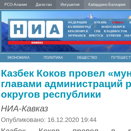
РСО-Алания
Дагестан
Ингушетия
Кабардино-Балкария
ФЕДЕРАЦИЯ
КУБАНЬ
КАВКАЗ
КАЛИНИНГРАД
НОВОСИБИРСК
КРАСНОЯРСК
СПБ
ВЛАДИВОСТОК
МУРМАНСК
ИРКУТСК
БУРЯТИЯ
ЗАБ
ЭКОНОМИКА
ПОЛИТИКА
ОБЩЕСТВО
ПУТЕШЕСТ
ИНТЕРНЕТ
ФОТО
АВТО
КОНТАКТЫ
Казбек Коков провел «му
главами администраций р
округов республики
НИА-Кавказ
Опубликовано: 16.12.2020 19:44