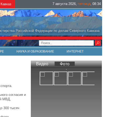
7 августа 2026
,
пятница
,
08
:
34
Кавказ
стерства Российской Федерации по делам Северного Кавказа
РЕ
НАУКА И ОБРАЗОВАНИЕ
ИНТЕРНЕТ
Видео
Фото
спорта.
ного согласия и
ей МВД,
о 300 тысяч
сфере