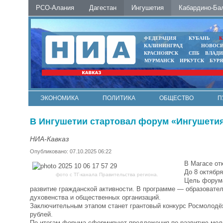
РСО-Алания
Дагестан
Ингушетия
Кабардино-Ба
ФЕДЕРАЦИЯ
КУБАНЬ
К
КАЛИНИНГРАД
НОВОС
КРАСНОЯРСК
СПБ
ВЛАД
МУРМАНСК
ИРКУТСК
БУР
ЭКОНОМИКА
ПОЛИТИКА
ОБЩЕСТВО
П
ФОТО
АВТО
КОНТАКТЫ
В Ингушетии стартовал форум «Ингушетия
НИА-Кавказ
Опубликовано: 07.10.2025 06:22
В Магасе от
До 8 октября
фото с ТГ-канала Правительства региона.
Цель форума
развитие гражданской активности. В программе — образовател
духовенства и общественных организаций.
Заключительным этапом станет грантовый конкурс Росмолодё
рублей.
По итогам форума сформируют предложения по развитию мол