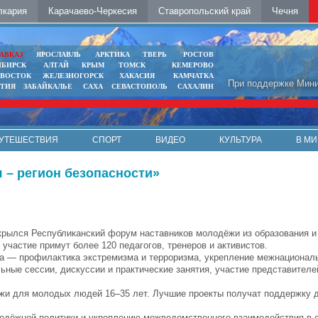
лкария
Карачаево-Черкесия
Ставропольский край
Чечня
АВКАЗ
ЯРОСЛАВЛЬ
АРКТИКА
ТВЕРЬ
РОСТОВ
ИБИРСК
АЛТАЙ
КРЫМ
ТОМСК
КЕМЕРОВО
ИВОСТОК
ЖЕЛЕЗНОГОРСК
ХАКАСИЯ
КАМЧАТКА
При поддержке Мини
ЯТИЯ
ЗАБАЙКАЛЬЕ
САХА
СЕВАСТОПОЛЬ
САХАЛИН
УТЕШЕСТВИЯ
СПОРТ
ВИДЕО
КУЛЬТУРА
В МИ
 – регион безопасности»
крылся Республиканский форум наставников молодёжи из образования и 
 участие примут более 120 педагогов, тренеров и активистов.
 — профилактика экстремизма и терроризма, укрепление межнациональ
ьные сессии, дискуссии и практические занятия, участие представител
жи для молодых людей 16–35 лет. Лучшие проекты получат поддержку д
одёжной политики и укреплению межведомственного взаимодействия в 