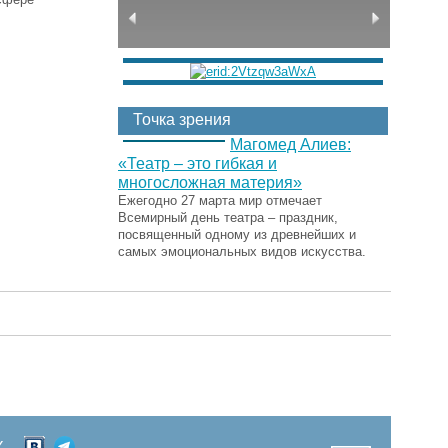
Точка зрения
Магомед Алиев:
«Театр – это гибкая и
многосложная материя»
Ежегодно 27 марта мир отмечает
Всемирный день театра – праздник,
посвященный одному из древнейших и
самых эмоциональных видов искусства.
Х