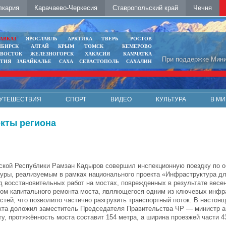
лкария
Карачаево-Черкесия
Ставропольский край
Чечня
АВКАЗ
ЯРОСЛАВЛЬ
АРКТИКА
ТВЕРЬ
РОСТОВ
ИБИРСК
АЛТАЙ
КРЫМ
ТОМСК
КЕМЕРОВО
ИВОСТОК
ЖЕЛЕЗНОГОРСК
ХАКАСИЯ
КАМЧАТКА
При поддержке Мини
ЯТИЯ
ЗАБАЙКАЛЬЕ
САХА
СЕВАСТОПОЛЬ
САХАЛИН
УТЕШЕСТВИЯ
СПОРТ
ВИДЕО
КУЛЬТУРА
В МИ
кты региона
ской Республики Рамзан Кадыров совершил инспекционную поездку по 
уры, реализуемым в рамках национального проекта «Инфраструктура дл
д восстановительных работ на мостах, поврежденных в результате весе
дом капитального ремонта моста, являющегося одним из ключевых инфр
стей, что позволило частично разгрузить транспортный поток. В настоя
екта доложил заместитель Председателя Правительства ЧР — министр 
у, протяжённость моста составит 154 метра, а ширина проезжей части 43