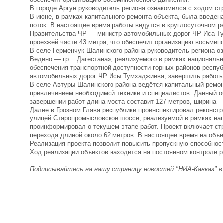
В городе Аргун руководитель региона ознакомился с ходом с
В июне, в рамках капитального ремонта объекта, была введена
поток. В настоящее время работы ведутся в круглосуточном 
Правительства ЧР — министр автомобильных дорог ЧР Иса Тум
проезжей части 43 метра, что обеспечит организацию восьмип
В селе Герменчук Шалинского района руководитель региона о
Ведено — гр. Дагестана», реализуемого в рамках национальн
обеспечения транспортной доступности горных районов респ
автомобильных дорог ЧР Исы Тумхаджиева, завершить работы 
В селе Автуры Шалинского района ведётся капитальный ремон
привлечением необходимой техники и специалистов. Данный о
завершении работ длина моста составит 127 метров, ширина —
Далее в Грозном Глава республики проинспектировал реконстр
улицей Старопромысловское шоссе, реализуемой в рамках на
проинформировал о текущем этапе работ. Проект включает ст
перехода длиной около 62 метров. В настоящее время на объе
Реализация проекта позволит повысить пропускную способнос
Ход реализации объектов находится на постоянном контроле 
Подписывайтесь на нашу страницу новостей "НИА-Кавказ" 