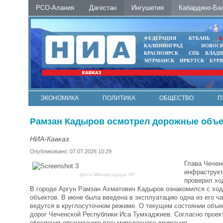
РСО-Алания
Дагестан
Ингушетия
Кабардино-Ба
ФЕДЕРАЦИЯ
КУБАНЬ
К
КАЛИНИНГРАД
НОВОС
КРАСНОЯРСК
СПБ
ВЛАД
МУРМАНСК
ИРКУТСК
БУР
ЭКОНОМИКА
ПОЛИТИКА
ОБЩЕСТВО
П
ФОТО
АВТО
КОНТАКТЫ
Рамзан Кадыров осмотрел дорожные объе
НИА-Кавказ
Опубликовано: 07.07.2026 10:29
Глава Чечен
инфраструкт
фото Минавтодора ЧР
проверил хо
В городе Аргун Рамзан Ахматович Кадыров ознакомился с хо
объектов. В июне была введена в эксплуатацию одна из его ча
ведутся в круглосуточном режиме. О текущем состоянии объ
дорог Чеченской Республики Иса Тумхаджиев. Согласно проект
обеспечит организацию восьмиполосного движения.