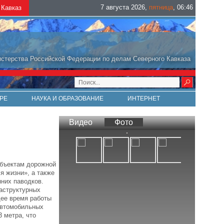
7 августа 2026
,
пятница
,
06
:
46
Кавказ
стерства Российской Федерации по делам Северного Кавказа
РЕ
НАУКА И ОБРАЗОВАНИЕ
ИНТЕРНЕТ
Видео
Фото
объектам дорожной
я жизни», а также
нних паводков.
аструктурных
щее время работы
автомобильных
 метра, что