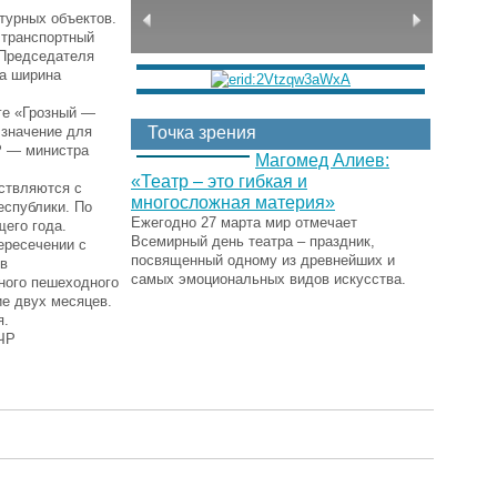
турных объектов.
ь транспортный
 Председателя
 а ширина
ге «Грозный —
 значение для
Точка зрения
Р — министра
Магомед Алиев:
«Театр – это гибкая и
ствляются с
многосложная материя»
еспублики. По
Ежегодно 27 марта мир отмечает
его года.
Всемирный день театра – праздник,
ересечении с
посвященный одному из древнейших и
ов
самых эмоциональных видов искусства.
ного пешеходного
ие двух месяцев.
я.
 ЧР