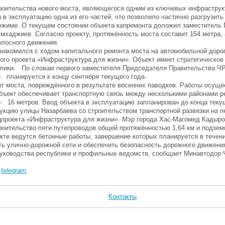
троительства нового моста, являющегося одним из ключевых инфраструк
 в эксплуатацию одна из его частей, что позволило частично разгрузит
режиме. О текущем состоянии объекта капремонта доложил заместитель
хаджиев. Согласно проекту, протяжённость моста составит 154 метра,
олосного движения.
знакомился с ходом капитального ремонта моста на автомобильной доро
ого проекта «Инфраструктура для жизни». Объект имеет стратегическое
ублики. По словам первого заместителя Председателя Правительства Ч
планируется к концу сентября текущего года.
т моста, повреждённого в результате весенних паводков. Работы осуще
бъект обеспечивает транспортную связь между несколькими районами р
 16 метров. Ввод объекта в эксплуатацию запланирован до конца текущ
укцию улицы Назарбаева со строительством транспортной развязки на п
цпроекта «Инфраструктура для жизни». Мэр города Хас-Магомед Кадыр
роительство пяти путепроводов общей протяжённостью 1,64 км и подзем
кте ведутся бетонные работы, завершение которых планируется в течен
ть улично-дорожной сети и обеспечить безопасность дорожного движени
руководства республики и профильных ведомств, сообщает Минавтодор
в
telegram
.
Контакты