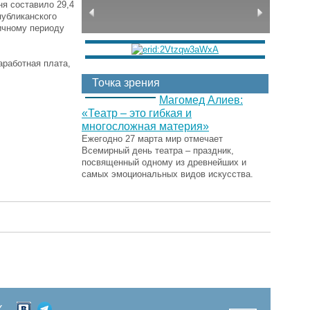
я составило 29,4
публиканского
ичному периоду
аработная плата,
Точка зрения
Магомед Алиев:
«Театр – это гибкая и
многосложная материя»
Ежегодно 27 марта мир отмечает
Всемирный день театра – праздник,
посвященный одному из древнейших и
самых эмоциональных видов искусства.
Х