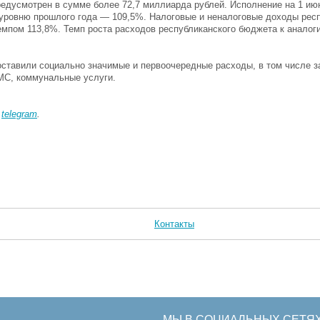
едусмотрен в сумме более 72,7 миллиарда рублей. Исполнение на 1 июн
у уровню прошлого года — 109,5%. Налоговые и неналоговые доходы рес
емпом 113,8%. Темп роста расходов республиканского бюджета к аналог
оставили социально значимые и первоочередные расходы, в том числе з
МС, коммунальные услуги.
в
telegram
.
Контакты
МЫ В СОЦИАЛЬНЫХ СЕТЯ