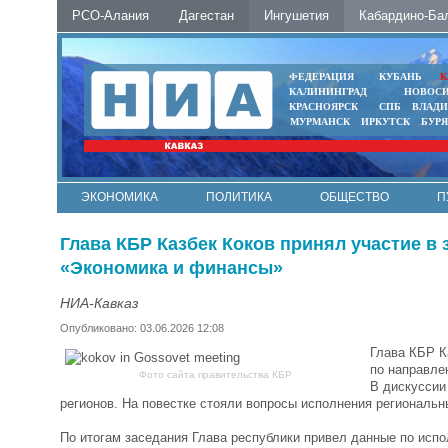
РСО-Алания
Дагестан
Ингушетия
Кабардино-Ба
ФЕДЕРАЦИЯ
КУБАНЬ
К
КАЛИНИНГРАД
НОВОС
КРАСНОЯРСК
СПБ
ВЛАД
МУРМАНСК
ИРКУТСК
БУР
ЭКОНОМИКА
ПОЛИТИКА
ОБЩЕСТВО
П
ФОТО
АВТО
КОНТАКТЫ
Глава КБР Казбек Коков принял участие в
«Экономика и финансы»
НИА-Кавказ
Опубликовано: 03.06.2026 12:08
Глава КБР К
по направле
Фото сайта правительства КБР
В дискуссии
регионов. На повестке стояли вопросы исполнения региональ
По итогам заседания Глава республики привел данные по ис