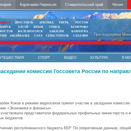
лкария
Карачаево-Черкесия
Ставропольский край
Чечня
АВКАЗ
ЯРОСЛАВЛЬ
АРКТИКА
ТВЕРЬ
РОСТОВ
ИБИРСК
АЛТАЙ
КРЫМ
ТОМСК
КЕМЕРОВО
ИВОСТОК
ЖЕЛЕЗНОГОРСК
ХАКАСИЯ
КАМЧАТКА
При поддержке Мини
ЯТИЯ
ЗАБАЙКАЛЬЕ
САХА
СЕВАСТОПОЛЬ
САХАЛИН
УТЕШЕСТВИЯ
СПОРТ
ВИДЕО
КУЛЬТУРА
В МИ
 заседании комиссии Госсовета России по напра
азбек Коков в режиме видеосвязи принял участие в заседании комиссии
нию «Экономика и финансы».
 участвовали представители федеральных профильных министерств и в
ных бюджетов.
полнению республиканского бюджета КБР. По оперативным данным, общи