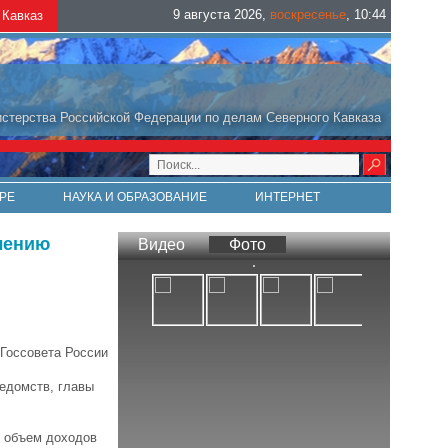
9 августа 2026
,
воскресенье
,
10
:
44
Кавказ
стерства Российской Федерации по делам Северного Кавказа
РЕ
НАУКА И ОБРАЗОВАНИЕ
ИНТЕРНЕТ
влению
Видео
Фото
 Госсовета России
едомств, главы
й объем доходов