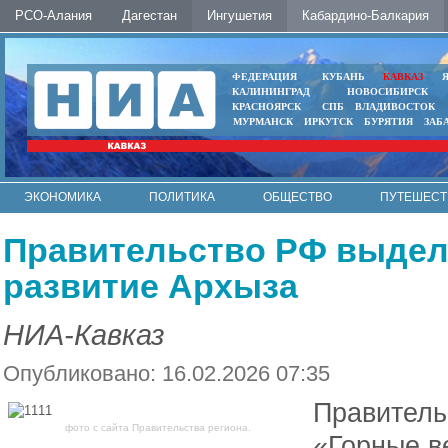
РСО-Алания
Дагестан
Ингушетия
Кабардино-Балкария
ФЕДЕРАЦИЯ
КУБАНЬ
КАВКАЗ
КАЛИНИНГРАД
НОВОСИБИРСК
КРАСНОЯРСК
СПБ
ВЛАДИВОСТОК
МУРМАНСК
ИРКУТСК
БУРЯТИЯ
ЗАБ
ЭКОНОМИКА
ПОЛИТИКА
ОБЩЕСТВО
ПУТЕШЕСТ
ИНТЕРНЕТ
ФОТО
АВТО
КОНТАКТЫ
Правительство РФ выдели
развитие Архыза
НИА-Кавказ
Опубликовано: 16.02.2026 07:35
Правитель
фото с сайта Правительства региона.
«Горные в