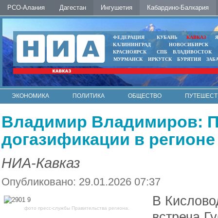
РСО-Алания
Дагестан
Ингушетия
Кабардино-Балкария
ФЕДЕРАЦИЯ
КУБАНЬ
КАВКАЗ
КАЛИНИНГРАД
НОВОСИБИРСК
КРАСНОЯРСК
СПБ
ВЛАДИВОСТОК
МУРМАНСК
ИРКУТСК
БУРЯТИЯ
ЗАБ
ЭКОНОМИКА
ПОЛИТИКА
ОБЩЕСТВО
ПУТЕШЕСТ
ИНТЕРНЕТ
ФОТО
АВТО
КОНТАКТЫ
Владимир Владимиров: 
догазификации в регионе
НИА-Кавказ
Опубликовано: 29.01.2026 07:37
В Кислово
фото пресс-службы Правительства региона.
встреча Г