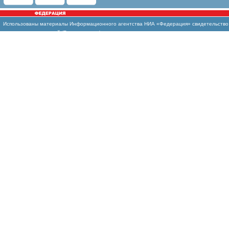
Использованы
материалы Информационного агентства НИА «Федерация» свидетельство И
массовых коммуникаций (Роскомнадзор)