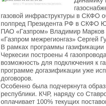
Динамику 
фото с ТГ-канала Правительства региона.
газоснабж
газовой инфраструктуры в СКФО о
полпред Президента РФ в СКФО Ю
ПАО «Газпром» Владимир Марков 
«Газпром межрегионгаз» Сергей Г
В рамках программы газификации н
Черкесии построены 4 газопровода
возможность для подключения к га
программе догазификации уже исп
договоров.
Особенно была подчеркнута обра
республики. КЧР, наряду со Ставр
оплачивает 100% текущих поставок