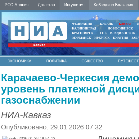
РСО-Алания
Дагестан
Ингушетия
Кабардино-Балкария
ФЕДЕРАЦИЯ
КУБАНЬ
КАВКАЗ
КАЛИНИНГРАД
НОВОСИБИРСК
КРАСНОЯРСК
СПБ
ВЛАДИВОСТОК
МУРМАНСК
ИРКУТСК
БУРЯТИЯ
ЗАБ
ЭКОНОМИКА
ПОЛИТИКА
ОБЩЕСТВО
ПУТЕШЕСТ
ИНТЕРНЕТ
ФОТО
АВТО
КОНТАКТЫ
Карачаево-Черкесия дем
уровень платежной дисц
газоснабжении
НИА-Кавказ
Опубликовано: 29.01.2026 07:32