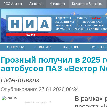
РСО-Алания
Дагестан
Ингушетия
Кабардино-Балкария
ФЕДЕРАЦИЯ
КУБАНЬ
КАВКАЗ
КАЛИНИНГРАД
НОВОСИБИРСК
КРАСНОЯРСК
СПБ
ВЛАДИВОСТОК
МУРМАНСК
ИРКУТСК
БУРЯТИЯ
ЗАБ
ЭКОНОМИКА
ПОЛИТИКА
ОБЩЕСТВО
ПУТЕШЕСТ
ИНТЕРНЕТ
ФОТО
АВТО
КОНТАКТЫ
Грозный получил в 2025 
автобусов ПАЗ «Вектор N
НИА-Кавказ
Опубликовано: 27.01.2026 06:34
В рамках 
фото Минавтодора ЧР
проекта «