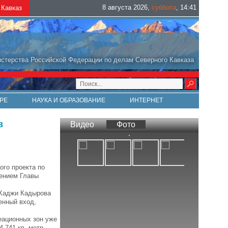
8 августа 2026
,
суббота
,
14
:
41
Кавказ
стерства Российской Федерации по делам Северного Кавказа
РЕ
НАУКА И ОБРАЗОВАНИЕ
ИНТЕРНЕТ
в
Видео
Фото
ого проекта по
чением Главы
-Хаджи Кадырова
енный вход,
еационных зон уже
 741 кв. метр