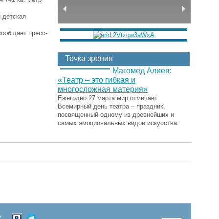
 детская
сообщает пресс-
Точка зрения
Магомед Алиев:
«Театр – это гибкая и
многосложная материя»
Ежегодно 27 марта мир отмечает
Всемирный день театра – праздник,
посвященный одному из древнейших и
самых эмоциональных видов искусства.
Х