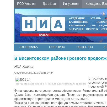
РСО-Алания
Дагестан
Ингушетия
Кабардино-Ба
ФЕДЕРАЦИЯ
КУБАНЬ
К
КАЛИНИНГРАД
НОВОС
КРАСНОЯРСК
СПБ
ВЛАД
МУРМАНСК
ИРКУТСК
БУР
ЭКОНОМИКА
ПОЛИТИКА
ОБЩЕСТВО
П
ФОТО
АВТО
КОНТАКТЫ
В Висаитовском районе Грозного продолж
НИА-Кавказ
Опубликовано: 20.01.2026 07:34
В Грозном, 
строительст
фото: стоп-кадр видео с ТГ-канала администрации Грозного
Чеченской Р
Финансирование строительства обеспечивает Региональный о
(Дала г1азот къобалдойла цуьнан). Проектом предусмотрены в
прилегающая территория и место для автомобиля.
Также за счет общественного фонда вблизи строится мечеть и
ведутся. Концепции будущих парков разработаны Институтом п