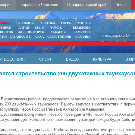
лкария
Карачаево-Черкесия
Ставропольский край
Чечня
АВКАЗ
ЯРОСЛАВЛЬ
АРКТИКА
ТВЕРЬ
РОСТОВ
ИБИРСК
АЛТАЙ
КРЫМ
ТОМСК
КЕМЕРОВО
ИВОСТОК
ЖЕЛЕЗНОГОРСК
ХАКАСИЯ
КАМЧАТКА
При поддержке Мини
ЯТИЯ
ЗАБАЙКАЛЬЕ
САХА
СЕВАСТОПОЛЬ
САХАЛИН
УТЕШЕСТВИЯ
СПОРТ
ВИДЕО
КУЛЬТУРА
В МИ
ается строительство 200 двухэтажных таунхаусо
в Висаитовском районе, продолжается реализация масштабного социальн
ву 200 двухэтажных таунхаусов. Работы ведутся в соответствии с пору
еспублики, Героя России Рамзана Ахматовича Кадырова.
бщественный фонд имени Первого Президента ЧР, Героя России Ахмата
се условия для комфортного проживания: у каждой секции будет собств
 медресе, а также два парка. Работы по созданию благоустроенных рекр
ространственного развития Мэрии г.Грозного. Первый объект площадью 4