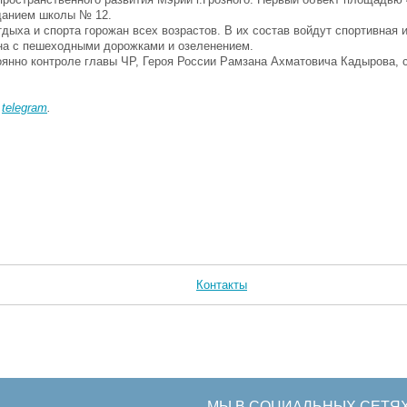
данием школы № 12.
ыха и спорта горожан всех возрастов. В их состав войдут спортивная и
она с пешеходными дорожками и озеленением.
оянно контроле главы ЧР, Героя России Рамзана Ахматовича Кадырова, 
в
telegram
.
Контакты
МЫ В СОЦИАЛЬНЫХ СЕТЯ