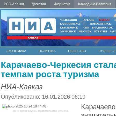
РСО-Алания
Дагестан
Ингушетия
Кабардино-Балкария
ФЕДЕРАЦИЯ
КУБАНЬ
КАВКАЗ
КАЛИНИНГРАД
НОВОСИБИРСК
КРАСНОЯРСК
СПБ
ВЛАДИВОСТОК
МУРМАНСК
ИРКУТСК
БУРЯТИЯ
ЗАБ
ЭКОНОМИКА
ПОЛИТИКА
ОБЩЕСТВО
ПУТЕШЕСТ
ИНТЕРНЕТ
ФОТО
АВТО
КОНТАКТЫ
Карачаево-Черкесия стал
темпам роста туризма
НИА-Кавказ
Опубликовано: 16.01.2026 06:19
Карачаево
фото пресс-службы Правительства региона.
значитель