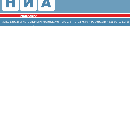
Использованы
материалы Информационного агентства НИА «Федерация» свидетельство И
массовых коммуникаций (Роскомнадзор)