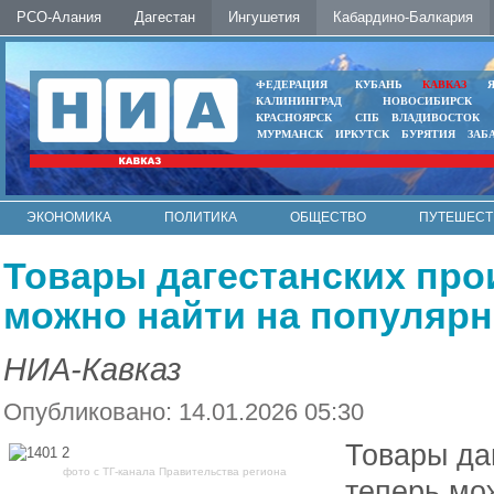
РСО-Алания
Дагестан
Ингушетия
Кабардино-Балкария
ФЕДЕРАЦИЯ
КУБАНЬ
КАВКАЗ
КАЛИНИНГРАД
НОВОСИБИРСК
КРАСНОЯРСК
СПБ
ВЛАДИВОСТОК
МУРМАНСК
ИРКУТСК
БУРЯТИЯ
ЗАБ
ЭКОНОМИКА
ПОЛИТИКА
ОБЩЕСТВО
ПУТЕШЕСТ
ИНТЕРНЕТ
ФОТО
АВТО
КОНТАКТЫ
Товары дагестанских про
можно найти на популяр
НИА-Кавказ
Опубликовано: 14.01.2026 05:30
Товары да
фото с ТГ-канала Правительства региона
теперь мо