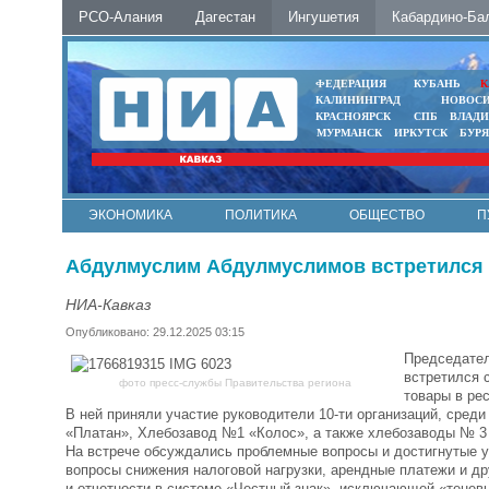
РСО-Алания
Дагестан
Ингушетия
Кабардино-Ба
ФЕДЕРАЦИЯ
КУБАНЬ
К
КАЛИНИНГРАД
НОВОС
КРАСНОЯРСК
СПБ
ВЛАД
МУРМАНСК
ИРКУТСК
БУР
ЭКОНОМИКА
ПОЛИТИКА
ОБЩЕСТВО
П
ФОТО
АВТО
КОНТАКТЫ
Абдулмуслим Абдулмуслимов встретился 
НИА-Кавказ
Опубликовано: 29.12.2025 03:15
Председател
встретился 
фото пресс-службы Правительства региона
товары в ре
В ней приняли участие руководители 10-ти организаций, ср
«Платан», Хлебозавод №1 «Колос», а также хлебозаводы № 3
На встрече обсуждались проблемные вопросы и достигнутые ус
вопросы снижения налоговой нагрузки, арендные платежи и д
и отчетности в системе «Честный знак», исключающей «тенев