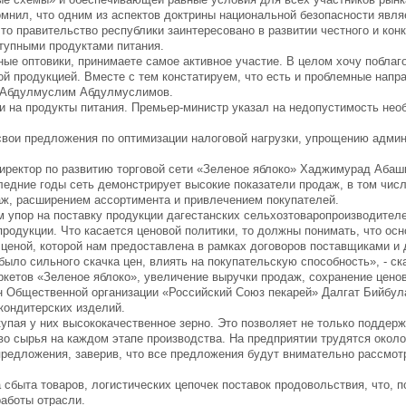
нил, что одним из аспектов доктрины национальной безопасности явля
то правительство республики заинтересовано в развитии честного и кон
ступными продуктами питания.
ные оптовики, принимаете самое активное участие. В целом хочу поблаг
й продукцией. Вместе с тем констатируем, что есть и проблемные напр
л Абдулмуслим Абдулмуслимов.
и на продукты питания. Премьер-министр указал на недопустимость нео
свои предложения по оптимизации налоговой нагрузки, упрощению адми
директор по развитию торговой сети «Зеленое яблоко» Хаджимурад Абаш
ледние годы сеть демонстрирует высокие показатели продаж, в том числ
даж, расширением ассортимента и привлечением покупателей.
 упор на поставку продукции дагестанских сельхозтоваропроизводите
продукции. Что касается ценовой политики, то должны понимать, что ос
й ценой, которой нам предоставлена в рамках договоров поставщиками и
было сильного скачка цен, влиять на покупательскую способность», - с
ркетов «Зеленое яблоко», увеличение выручки продаж, сохранение ценов
н Общественной организации «Российский Союз пекарей» Далгат Бийбул
кондитерских изделий.
упая у них высококачественное зерно. Это позволяет не только поддер
во сырья на каждом этапе производства. На предприятии трудятся около
едложения, заверив, что все предложения будут внимательно рассмот
сбыта товаров, логистических цепочек поставок продовольствия, что, 
работы отрасли.