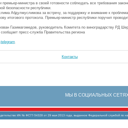
и премьер-министра в своей готовности соблюдать все требования закон
ой безопасности республики.
лима Абдулмуслимова за встречу, за поддержку и внимание к проблема
ову итогового протокола. Премьер-министр республики поручил проводи
Ризван Газимагомедов, руководитель Комитета по виноградарству РД Ше
 сообщает пресс-служба Правительства региона
в
telegram
.
Контакты
МЫ В СОЦИАЛЬНЫХ СЕТЯ
тельство ИА № ФС77-54328 от 29 мая 2013 года, выданное Федеральной службой по над