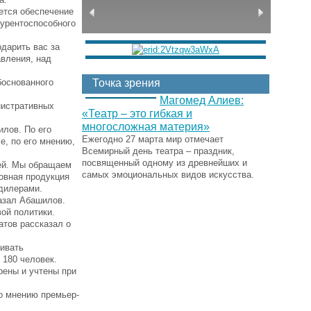
ется обеспечение
курентоспособного
одарить вас за
авления, над
боснованного
Точка зрения
Магомед Алиев:
нистративных
«Театр – это гибкая и
многосложная материя»
илов. По его
Ежегодно 27 марта мир отмечает
е, по его мнению,
Всемирный день театра – праздник,
посвященный одному из древнейших и
лей. Мы обращаем
самых эмоциональных видов искусства.
новная продукция
 дилерами.
казал Абашилов.
ой политики.
атов рассказал о
живать
 180 человек.
рены и учтены при
по мнению премьер-