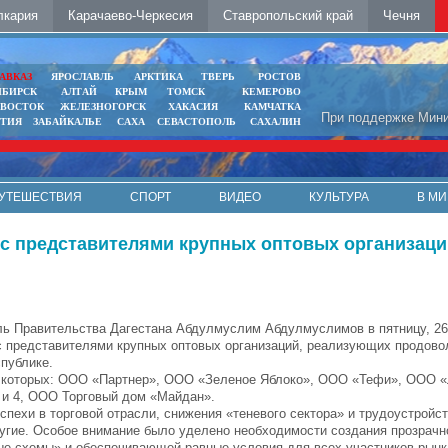
лкария
Карачаево-Черкесия
Ставропольский край
Чечня
АВКАЗ
ЯРОСЛАВЛЬ
АРКТИКА
ТВЕРЬ
РОСТОВ
ИБИРСК
АЛТАЙ
КРЫМ
ТОМСК
КЕМЕРОВО
ИВОСТОК
ЖЕЛЕЗНОГОРСК
ХАКАСИЯ
КАМЧАТКА
При поддержке Мини
ЯТИЯ
ЗАБАЙКАЛЬЕ
САХА
СЕВАСТОПОЛЬ
САХАЛИН
УТЕШЕСТВИЯ
СПОРТ
ВИДЕО
КУЛЬТУРА
В МИ
с представителями крупных оптовых организаци
ь Правительства Дагестана Абдулмуслим Абдулмуслимов в пятницу, 26
с представителями крупных оптовых организаций, реализующих продов
спублике.
еди которых: ООО «Партнер», ООО «Зеленое Яблоко», ООО «Тефи», ООО
 и 4, ООО Торговый дом «Майдан».
пехи в торговой отрасли, снижения «теневого сектора» и трудоустройст
ругие. Особое внимание было уделено необходимости создания прозрачн
ые схемы» и обеспечивающей равные условия для всех участников рынк