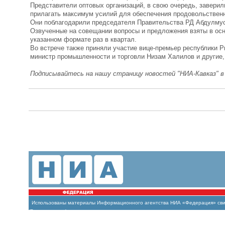
Представители оптовых организаций, в свою очередь, заверил
прилагать максимум усилий для обеспечения продовольственн
Они поблагодарили председателя Правительства РД Абдулмус
Озвученные на совещании вопросы и предложения взяты в осн
указанном формате раз в квартал.
Во встрече также приняли участие вице-премьер республики 
министр промышленности и торговли Низам Халилов и другие,
Подписывайтесь на нашу страницу новостей "НИА-Кавказ" 
Использованы
материалы Информационного агентства НИА «Федерация» свиде
(Роскомнадзор)