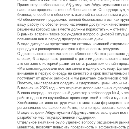
Приветствуя собравшихся, Абдулмуслим Абдулмуслимов напом
населения продовольственной безопасности. Он подчеркнул, ч
бизнеса, способного обеспечить жителей качественными и до
«В обеспечении продовольственной безопасности вы, как круп
вашу работу по обеспечению населения доступной качественно
решением которых мы вместе должны поработать», – отмети
В рамках встречи также обсуждался вопрос о ценовой ситуаци
повышения цен в период предпраздничных дней.
В ходе дискуссии представители оптовых компаний озвучили 
процедур и расширению доступа к финансовым ресурсам.
О деятельности сети магазинов «Зеленое яблоко» рассказал 
словам, благодаря выстроенной стратегии деятельности в пос
это связано с историей развития сети, развитием онлайн-про
«Мы консолидировали все магазины в единую систему. Делаем
внимание в первую очередь на качество и срок поставляемой 
поступает от других регионов и мы работаем фактически с то
Поэтому, мы стараемся следить и сдерживать цены, чтобы не 
В планах на 2026 год – это открытие дополнительных суперма
В свою очередь, генеральный директор хлебозавода № 4, чле
работе одного из крупнейших производителей хлеба и мучных 
Хлебозавод активно сотрудничает с местными фермерами, зак
региональное сельское хозяйство, но и контролировать качест
В ходе встречи Абдулмуслим Абдулмуслимов выслушал все пр
разработке мер государственной поддержки.
Отдельное внимание было уделено вопросу расширения рынка 
министра, позволит повысить прозрачность и эффективность 