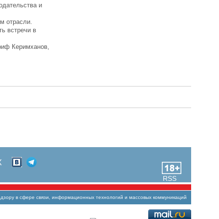
одательства и
м отрасли.
ть встречи в
риф Керимханов,
Х
RSS
зору в сфере связи, информационных технологий и массовых коммуникаций