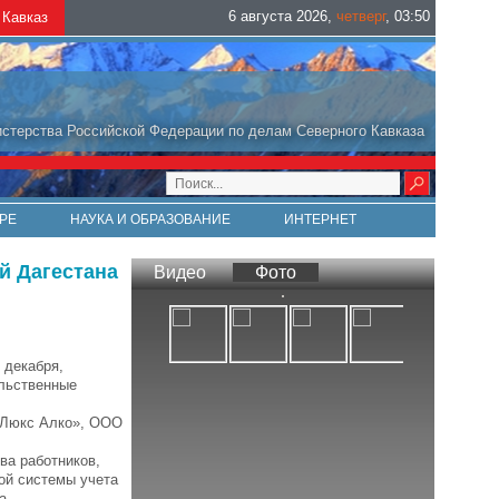
6 августа 2026
,
четверг
,
03
:
50
Кавказ
стерства Российской Федерации по делам Северного Кавказа
РЕ
НАУКА И ОБРАЗОВАНИЕ
ИНТЕРНЕТ
й Дагестана
Видео
Фото
 декабря,
ольственные
 «Люкс Алко», ООО
ва работников,
ой системы учета
а.