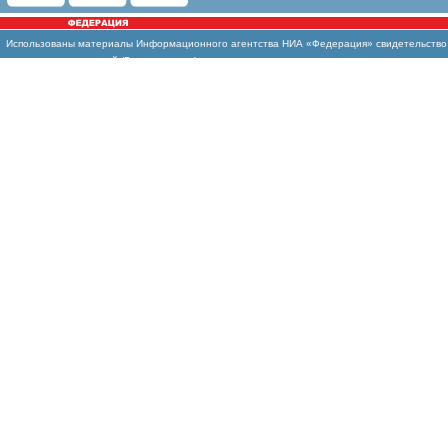
Использованы
материалы Информационного агентства НИА «Федерация» свидетельство И
массовых коммуникаций (Роскомнадзор)