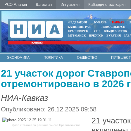
РСО-Алания
Дагестан
Ингушетия
Кабардино-Балкария
ФЕДЕРАЦИЯ
КУБАНЬ
КАВКАЗ
КАЛИНИНГРАД
НОВОСИБИРСК
КРАСНОЯРСК
СПБ
ВЛАДИВОСТОК
МУРМАНСК
ИРКУТСК
БУРЯТИЯ
ЗАБ
ЭКОНОМИКА
ПОЛИТИКА
ОБЩЕСТВО
ПУТЕШЕСТ
ИНТЕРНЕТ
ФОТО
АВТО
КОНТАКТЫ
21 участок дорог Ставроп
отремонтировано в 2026 
НИА-Кавказ
Опубликовано: 26.12.2025 09:58
21 участо
фото с тг-канала регионального Правительства
включены 