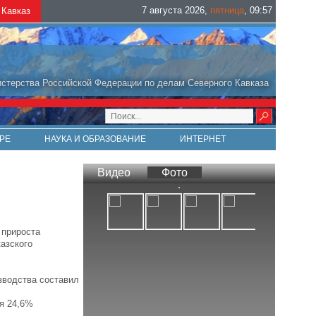
7 августа 2026
,
пятница
,
09
:
57
Кавказ
стерства Российской Федерации по делам Северного Кавказа
РЕ
НАУКА И ОБРАЗОВАНИЕ
ИНТЕРНЕТ
Видео
Фото
 прироста
азского
зводства составил
ся 24,6%