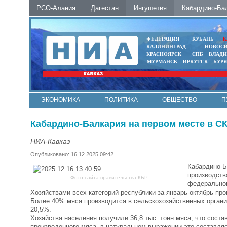
РСО-Алания
Дагестан
Ингушетия
Кабардино-Ба
ФЕДЕРАЦИЯ
КУБАНЬ
К
КАЛИНИНГРАД
НОВОС
КРАСНОЯРСК
СПБ
ВЛАД
МУРМАНСК
ИРКУТСК
БУР
ЭКОНОМИКА
ПОЛИТИКА
ОБЩЕСТВО
П
ФОТО
АВТО
КОНТАКТЫ
Кабардино-Балкария на первом месте в С
НИА-Кавказ
Опубликовано: 16.12.2025 09:42
Кабардино-Б
производств
Фото сайта правительства КБР
федеральног
Хозяйствами всех категорий республики за январь-октябрь прои
Более 40% мяса производится в сельскохозяйственных организ
20,5%.
Хозяйства населения получили 36,8 тыс. тонн мяса, что сост
произведенного мяса, в натуральном выражении это составляет