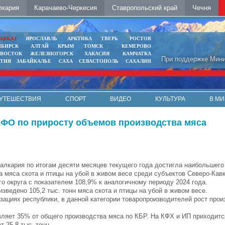
лкария
Карачаево-Черкесия
Ставропольский край
Чечня
АВКАЗ
ЯРОСЛАВЛЬ
АРКТИКА
ТВЕРЬ
РОСТОВ
ИБИРСК
АЛТАЙ
КРЫМ
ТОМСК
КЕМЕРОВО
ИВОСТОК
ЖЕЛЕЗНОГОРСК
ХАКАСИЯ
КАМЧАТКА
При поддержке Мини
ЯТИЯ
ЗАБАЙКАЛЬЕ
САХА
СЕВАСТОПОЛЬ
САХАЛИН
УТЕШЕСТВИЯ
СПОРТ
ВИДЕО
КУЛЬТУРА
В МИ
КФО по приросту объемов производства мяса
алкария по итогам десяти месяцев текущего года достигла наибольшего
а мяса скота и птицы на убой в живом весе среди субъектов Северо-Кавк
о округа с показателем 108,9% к аналогичному периоду 2024 года.
зведено 105,2 тыс. тонн мяса скота и птицы на убой в живом весе.
ациях республики, в данной категории товаропроизводителей рост прои
авляет 35% от общего производства мяса по КБР. На КФХ и ИП приходит
 25,8 тыс. тонн.