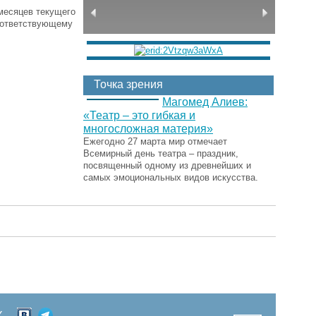
месяцев текущего
соответствующему
Точка зрения
Магомед Алиев:
«Театр – это гибкая и
многосложная материя»
Ежегодно 27 марта мир отмечает
Всемирный день театра – праздник,
посвященный одному из древнейших и
самых эмоциональных видов искусства.
Х