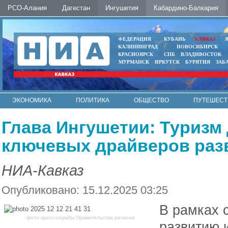
РСО-Алания
Дагестан
Ингушетия
Кабардино-Балкария
ФЕДЕРАЦИЯ
КУБАНЬ
КАВКАЗ
КАЛИНИНГРАД
НОВОСИБИРСК
КРАСНОЯРСК
СПБ
ВЛАДИВОСТОК
МУРМАНСК
ИРКУТСК
БУРЯТИЯ
ЗАБ
ЭКОНОМИКА
ПОЛИТИКА
ОБЩЕСТВО
ПУТЕШЕСТ
ИНТЕРНЕТ
ФОТО
АВТО
КОНТАКТЫ
Глава Ингушетии: Туризм 
ключевых драйверов раз
НИА-Кавказ
Опубликовано: 15.12.2025 03:25
В рамках 
фото пресс-службы Правительства региона
развитию 