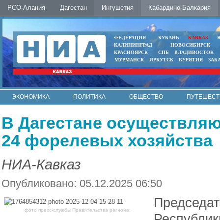
РСО-Алания
Дагестан
Ингушетия
Кабардино-Балкария
ФЕДЕРАЦИЯ
КУБАНЬ
КАВКАЗ
КАЛИНИНГРАД
НОВОСИБИРСК
КРАСНОЯРСК
СПБ
ВЛАДИВОСТОК
МУРМАНСК
ИРКУТСК
БУРЯТИЯ
ЗАБ
ЭКОНОМИКА
ПОЛИТИКА
ОБЩЕСТВО
ПУТЕШЕСТ
ИНТЕРНЕТ
ФОТО
АВТО
КОНТАКТЫ
В Дагестане осуществляю
24 форелевых хозяйства
НИА-Кавказ
Опубликовано: 05.12.2025 06:50
Председат
фото пресс-службы Правительства региона.
Республик