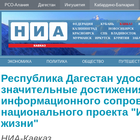
РСО-Алания
Дагестан
Ингушетия
Кабардино-Балкария
ФЕДЕРАЦИЯ
КУБАНЬ
КАВКАЗ
КАЛИНИНГРАД
НОВОСИБИРСК
КРАСНОЯРСК
СПБ
ВЛАДИВОСТОК
МУРМАНСК
ИРКУТСК
БУРЯТИЯ
ЗАБ
ЭКОНОМИКА
ПОЛИТИКА
ОБЩЕСТВО
ПУТЕШЕСТ
ИНТЕРНЕТ
ФОТО
АВТО
КОНТАКТЫ
Республика Дагестан удо
значительные достижени
информационного сопро
национального проекта "
жизни"
НИА-Кавказ