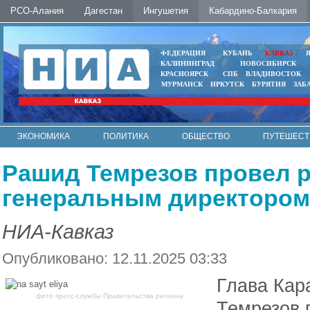
РСО-Алания
Дагестан
Ингушетия
Кабардино-Балкария
ФЕДЕРАЦИЯ
КУБАНЬ
КАВКАЗ
КАЛИНИНГРАД
НОВОСИБИРСК
КРАСНОЯРСК
СПБ
ВЛАДИВОСТОК
МУРМАНСК
ИРКУТСК
БУРЯТИЯ
ЗАБ
ЭКОНОМИКА
ПОЛИТИКА
ОБЩЕСТВО
ПУТЕШЕСТ
ИНТЕРНЕТ
ФОТО
АВТО
КОНТАКТЫ
Рашид Темрезов провел р
генеральным директором
НИА-Кавказ
Опубликовано: 12.11.2025 03:33
Глава Кар
фото пресс-службы Правительства региона
Темрезов 