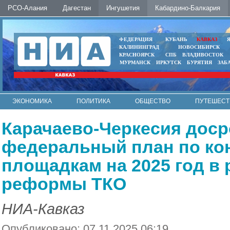
РСО-Алания
Дагестан
Ингушетия
Кабардино-Балкария
ФЕДЕРАЦИЯ
КУБАНЬ
КАВКАЗ
КАЛИНИНГРАД
НОВОСИБИРСК
КРАСНОЯРСК
СПБ
ВЛАДИВОСТОК
МУРМАНСК
ИРКУТСК
БУРЯТИЯ
ЗАБ
ЭКОНОМИКА
ПОЛИТИКА
ОБЩЕСТВО
ПУТЕШЕСТ
ИНТЕРНЕТ
ФОТО
АВТО
КОНТАКТЫ
Карачаево-Черкесия дос
федеральный план по к
площадкам на 2025 год в
реформы ТКО
НИА-Кавказ
Опубликовано: 07.11.2025 06:19