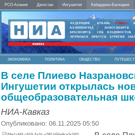
РСО-Алания
Дагестан
Ингушетия
Кабардино-Балкария
ФЕДЕРАЦИЯ
КУБАНЬ
КАВКАЗ
КАЛИНИНГРАД
НОВОСИБИРСК
КРАСНОЯРСК
СПБ
ВЛАДИВОСТОК
МУРМАНСК
ИРКУТСК
БУРЯТИЯ
ЗАБ
ЭКОНОМИКА
ПОЛИТИКА
ОБЩЕСТВО
ПУТЕШЕСТ
ИНТЕРНЕТ
ФОТО
АВТО
КОНТАКТЫ
В селе Плиево Назрановс
Ингушетии открылась но
общеобразовательная шк
НИА-Кавказ
Опубликовано: 06.11.2025 05:50