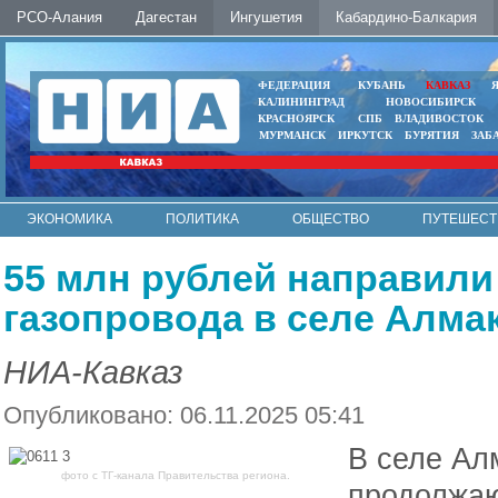
РСО-Алания
Дагестан
Ингушетия
Кабардино-Балкария
ФЕДЕРАЦИЯ
КУБАНЬ
КАВКАЗ
КАЛИНИНГРАД
НОВОСИБИРСК
КРАСНОЯРСК
СПБ
ВЛАДИВОСТОК
МУРМАНСК
ИРКУТСК
БУРЯТИЯ
ЗАБ
ЭКОНОМИКА
ПОЛИТИКА
ОБЩЕСТВО
ПУТЕШЕСТ
ИНТЕРНЕТ
ФОТО
АВТО
КОНТАКТЫ
55 млн рублей направили
газопровода в селе Алма
НИА-Кавказ
Опубликовано: 06.11.2025 05:41
В селе Ал
фото с ТГ-канала Правительства региона.
продолжаю