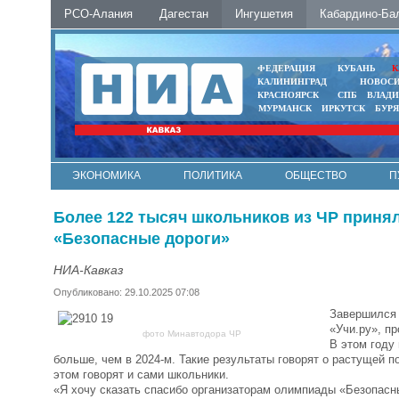
РСО-Алания
Дагестан
Ингушетия
Кабардино-Ба
ФЕДЕРАЦИЯ
КУБАНЬ
К
КАЛИНИНГРАД
НОВОС
КРАСНОЯРСК
СПБ
ВЛАД
МУРМАНСК
ИРКУТСК
БУР
ЭКОНОМИКА
ПОЛИТИКА
ОБЩЕСТВО
П
ФОТО
АВТО
КОНТАКТЫ
Более 122 тысяч школьников из ЧР принял
«Безопасные дороги»
НИА-Кавказ
Опубликовано: 29.10.2025 07:08
Завершился 
«Учи.ру», п
фото Минавтодора ЧР
В этом году 
больше, чем в 2024-м. Такие результаты говорят о растущей п
этом говорят и сами школьники.
«Я хочу сказать спасибо организаторам олимпиады «Безопасны