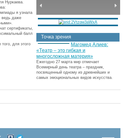
ля Нуркаева.
ва:
импиады я узнала
, ведь даже
ьными».
чат сертификаты,
максимальный балл
Точка зрения
 того, для этого
Магомед Алиев:
«Театр – это гибкая и
многосложная материя»
Ежегодно 27 марта мир отмечает
Всемирный день театра – праздник,
посвященный одному из древнейших и
самых эмоциональных видов искусства.
Х