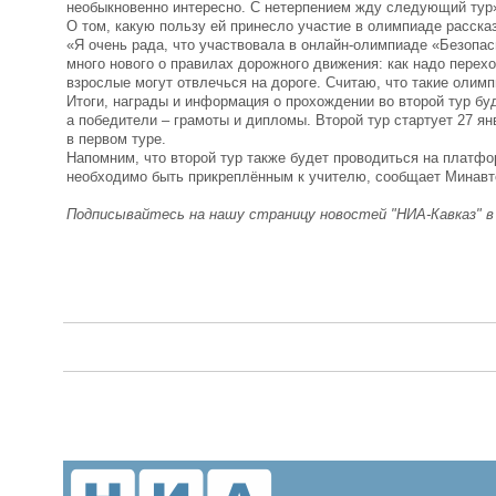
необыкновенно интересно. С нетерпением жду следующий тур
О том, какую пользу ей принесло участие в олимпиаде расска
«Я очень рада, что участвовала в онлайн-олимпиаде «Безопас
много нового о правилах дорожного движения: как надо перех
взрослые могут отвлечься на дороге. Считаю, что такие олим
Итоги, награды и информация о прохождении во второй тур бу
а победители – грамоты и дипломы. Второй тур стартует 27 я
в первом туре.
Напомним, что второй тур также будет проводиться на платфор
необходимо быть прикреплённым к учителю, сообщает Минав
Подписывайтесь на нашу страницу новостей "НИА-Кавказ" 