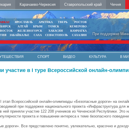
лкария
Карачаево-Черкесия
Ставропольский край
Чечня
АВКАЗ
ЯРОСЛАВЛЬ
АРКТИКА
ТВЕРЬ
РОСТОВ
ИБИРСК
АЛТАЙ
КРЫМ
ТОМСК
КЕМЕРОВО
ИВОСТОК
ЖЕЛЕЗНОГОРСК
ХАКАСИЯ
КАМЧАТКА
При поддержке Мини
ЯТИЯ
ЗАБАЙКАЛЬЕ
САХА
СЕВАСТОПОЛЬ
САХАЛИН
УТЕШЕСТВИЯ
СПОРТ
ВИДЕО
КУЛЬТУРА
В МИ
и участие в I туре Всероссийской онлайн-олимп
I этап Всероссийской онлайн-олимпиады «Безопасные дороги» на онла
роводимой при поддержке национального проекта «Инфраструктура для 
в ней приняли участие 122 208 учеников из Чеченской Республики. Это н
опулярности проекта и повышении интереса к теме безопасного поведени
е дороги». Все представлено понятно, увлекательно, красочно и доход