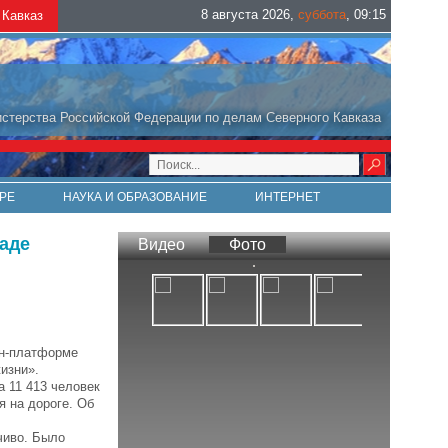
8 августа 2026
,
суббота
,
09
:
15
Кавказ
стерства Российской Федерации по делам Северного Кавказа
РЕ
НАУКА И ОБРАЗОВАНИЕ
ИНТЕРНЕТ
иаде
Видео
Фото
йн-платформе
жизни».
а 11 413 человек
я на дороге. Об
чиво. Было