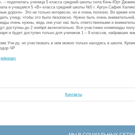
», – поделилась ученица 5 класса средней школы села Кень-Юрт Джами
зала и учащаяся 5 «В» класса средней школы №5 г. Аргун Сафия Халико
ные дороги». Это не только интересно, но и очень полезно. Во время ол
одить улицу, чтобы это было безопасно. Нужно быть очень внимательной
пиады очень нужны, ведь они учат нас быть ответственными и внимател
дут доступны до 2 ноября включительно. Все участники олимпиады полу
нваря и будет доступен только для учеников 1 – 9 классов, набравших 
ме Учи.ру, но участвовать в нем можно только находясь в школе. Кроме
тодор ЧР
в
telegram
.
Контакты
МЫ В СОЦИАЛЬНЫХ СЕТЯ