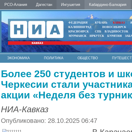
РСО-Алания
Дагестан
Ингушетия
Кабардино-Балкария
ФЕДЕРАЦИЯ
КУБАНЬ
КАВКАЗ
КАЛИНИНГРАД
НОВОСИБИРСК
КРАСНОЯРСК
СПБ
ВЛАДИВОСТОК
МУРМАНСК
ИРКУТСК
БУРЯТИЯ
ЗАБ
ЭКОНОМИКА
ПОЛИТИКА
ОБЩЕСТВО
ПУТЕШЕСТ
ИНТЕРНЕТ
ФОТО
АВТО
КОНТАКТЫ
Более 250 студентов и ш
Черкесии стали участник
акции «Неделя без турни
НИА-Кавказ
Опубликовано: 28.10.2025 06:47