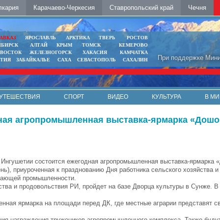
лкария
Карачаево-Черкесия
Ставропольский край
Чечня
АВКАЗ
ЯРОСЛАВЛЬ
АРКТИКА
ТВЕРЬ
РОСТОВ
ИБИРСК
АЛТАЙ
КРЫМ
ТОМСК
КЕМЕРОВО
ИВОСТОК
ЖЕЛЕЗНОГОРСК
ХАКАСИЯ
КАМЧАТКА
При поддержке Мини
ЯТИЯ
ЗАБАЙКАЛЬЕ
САХА
СЕВАСТОПОЛЬ
САХАЛИН
УТЕШЕСТВИЯ
СПОРТ
ВИДЕО
КУЛЬТУРА
В МИ
дная агропромышленная выставка-ярмарка «Дошо
в Ингушетии состоится ежегодная агропромышленная выставка-ярмарка 
ень), приуроченная к празднованию Дня работника сельского хозяйства и
вающей промышленности.
тва и продовольствия РИ, пройдет на базе Дворца культуры в Сунже. В
нная ярмарка на площади перед ДК, где местные аграрии представят с
ния награждения тружеников агропромышленного комплекса. Также буду