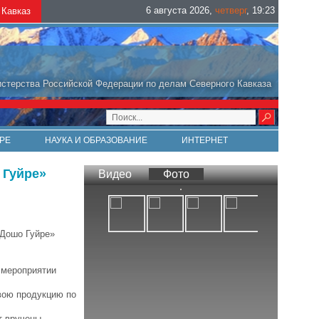
6 августа 2026
,
четверг
,
19
:
23
Кавказ
стерства Российской Федерации по делам Северного Кавказа
РЕ
НАУКА И ОБРАЗОВАНИЕ
ИНТЕРНЕТ
 Гуйре»
Видео
Фото
«Дошо Гуйре»
 мероприятии
вою продукцию по
т вручены