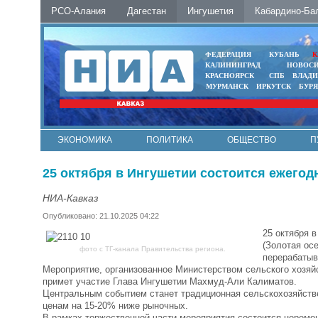
РСО-Алания
Дагестан
Ингушетия
Кабардино-Ба
ФЕДЕРАЦИЯ
КУБАНЬ
К
КАЛИНИНГРАД
НОВОС
КРАСНОЯРСК
СПБ
ВЛАД
МУРМАНСК
ИРКУТСК
БУР
ЭКОНОМИКА
ПОЛИТИКА
ОБЩЕСТВО
П
ФОТО
АВТО
КОНТАКТЫ
25 октября в Ингушетии состоится ежего
НИА-Кавказ
Опубликовано: 21.10.2025 04:22
25 октября 
(Золотая ос
фото с ТГ-канала Правительства региона.
перерабаты
Мероприятие, организованное Министерством сельского хозяйс
примет участие Глава Ингушетии Махмуд-Али Калиматов.
Центральным событием станет традиционная сельскохозяйстве
ценам на 15-20% ниже рыночных.
В рамках торжественной части мероприятия состоится церемо