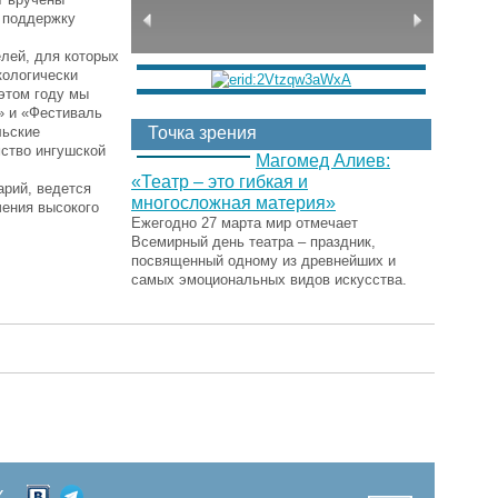
а поддержку
лей, для которых
кологически
этом году мы
» и «Фестиваль
льские
Точка зрения
мство ингушской
Магомед Алиев:
«Театр – это гибкая и
арий, ведется
многосложная материя»
ения высокого
Ежегодно 27 марта мир отмечает
Всемирный день театра – праздник,
посвященный одному из древнейших и
самых эмоциональных видов искусства.
Х