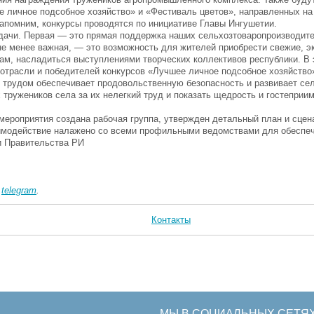
 личное подсобное хозяйство» и «Фестиваль цветов», направленных н
Напомним, конкурсы проводятся по инициативе Главы Ингушетии.
дачи. Первая — это прямая поддержка наших сельхозтоваропроизводите
не менее важная, — это возможность для жителей приобрести свежие, э
ам, насладиться выступлениями творческих коллективов республики. В 
отрасли и победителей конкурсов «Лучшее личное подсобное хозяйство
м трудом обеспечивает продовольственную безопасность и развивает се
 тружеников села за их нелегкий труд и показать щедрость и гостеприи
мероприятия создана рабочая группа, утвержден детальный план и сцен
аимодействие налажено со всеми профильными ведомствами для обеспеч
и Правительства РИ
в
telegram
.
Контакты
МЫ В СОЦИАЛЬНЫХ СЕТЯ