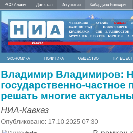
РСО-Алания
Дагестан
Ингушетия
Кабардино-Балкария
ФЕДЕРАЦИЯ
КУБАНЬ
КАВКАЗ
КАЛИНИНГРАД
НОВОСИБИРСК
КРАСНОЯРСК
СПБ
ВЛАДИВОСТОК
МУРМАНСК
ИРКУТСК
БУРЯТИЯ
ЗАБ
ЭКОНОМИКА
ПОЛИТИКА
ОБЩЕСТВО
ПУТЕШЕСТ
ИНТЕРНЕТ
ФОТО
АВТО
КОНТАКТЫ
Владимир Владимиров: Н
государственно-частное 
решать многие актуальн
НИА-Кавказ
Опубликовано: 17.10.2025 07:30