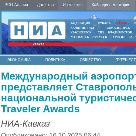
РСО-Алания
Дагестан
Ингушетия
Кабардино-Балкария
ФЕДЕРАЦИЯ
КУБАНЬ
КАВКАЗ
КАЛИНИНГРАД
НОВОСИБИРСК
КРАСНОЯРСК
СПБ
ВЛАДИВОСТОК
МУРМАНСК
ИРКУТСК
БУРЯТИЯ
ЗАБ
ЭКОНОМИКА
ПОЛИТИКА
ОБЩЕСТВО
ПУТЕШЕСТ
ИНТЕРНЕТ
ФОТО
АВТО
КОНТАКТЫ
Международный аэропор
представляет Ставропол
национальной туристичес
Traveler Awards
НИА-Кавказ
Опубликовано: 16.10.2025 06:44