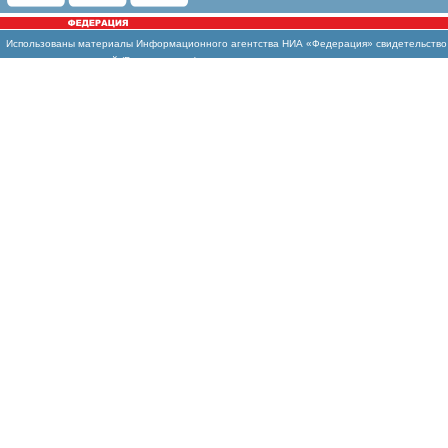
Использованы
материалы Информационного агентства НИА «Федерация» свидетельство И
массовых коммуникаций (Роскомнадзор)