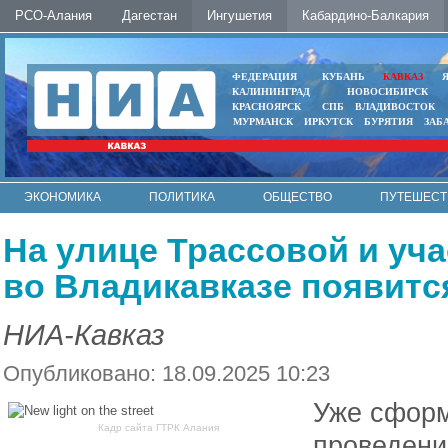
РСО-Алания
Дагестан
Ингушетия
Кабардино-Балкария
ФЕДЕРАЦИЯ
КУБАНЬ
КАВКАЗ
КАЛИНИНГРАД
НОВОСИБИРСК
КРАСНОЯРСК
СПБ
ВЛАДИВОСТОК
МУРМАНСК
ИРКУТСК
БУРЯТИЯ
ЗАБ
ЭКОНОМИКА
ПОЛИТИКА
ОБЩЕСТВО
ПУТЕШЕСТ
ИНТЕРНЕТ
ФОТО
АВТО
КОНТАКТЫ
На улице Трассовой и уч
во Владикавказе появитс
НИА-Кавказ
Опубликовано: 18.09.2025 10:23
Уже сформ
Кадр сайта ГТРК Алания
проведени