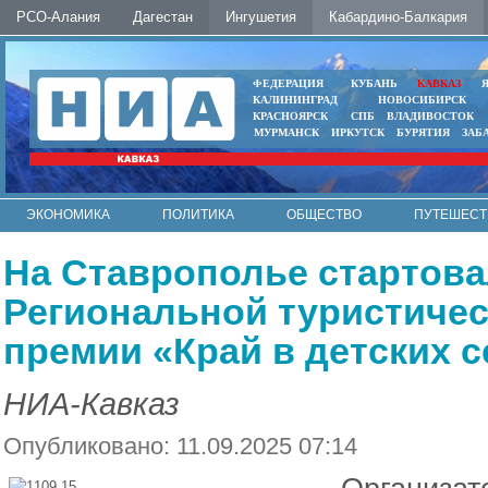
РСО-Алания
Дагестан
Ингушетия
Кабардино-Балкария
ФЕДЕРАЦИЯ
КУБАНЬ
КАВКАЗ
КАЛИНИНГРАД
НОВОСИБИРСК
КРАСНОЯРСК
СПБ
ВЛАДИВОСТОК
МУРМАНСК
ИРКУТСК
БУРЯТИЯ
ЗАБ
ЭКОНОМИКА
ПОЛИТИКА
ОБЩЕСТВО
ПУТЕШЕСТ
ИНТЕРНЕТ
ФОТО
АВТО
КОНТАКТЫ
На Ставрополье стартова
Региональной туристиче
премии «Край в детских 
НИА-Кавказ
Опубликовано: 11.09.2025 07:14