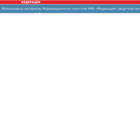
Использованы
материалы Информационного агентства НИА «Федерация» свидетельство И
массовых коммуникаций (Роскомнадзор)