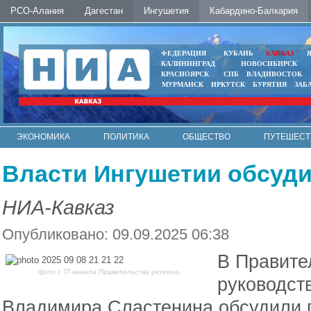
РСО-Алания
Дагестан
Ингушетия
Кабардино-Балкария
ФЕДЕРАЦИЯ
КУБАНЬ
КАВКАЗ
КАЛИНИНГРАД
НОВОСИБИРСК
КРАСНОЯРСК
СПБ
ВЛАДИВОСТОК
МУРМАНСК
ИРКУТСК
БУРЯТИЯ
ЗАБ
ЭКОНОМИКА
ПОЛИТИКА
ОБЩЕСТВО
ПУТЕШЕСТ
ИНТЕРНЕТ
ФОТО
АВТО
КОНТАКТЫ
Власти Ингушетии обсуди
НИА-Кавказ
Опубликовано: 09.09.2025 06:38
В Правите
фото с ТГ-канала Правительства региона.
руководст
Владимира Сластенина обсудили п