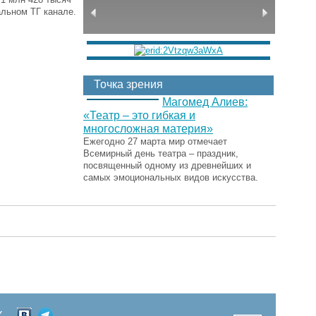
альном ТГ канале.
Точка зрения
Магомед Алиев:
«Театр – это гибкая и
многосложная материя»
Ежегодно 27 марта мир отмечает
Всемирный день театра – праздник,
посвященный одному из древнейших и
самых эмоциональных видов искусства.
Х