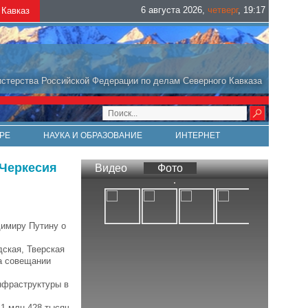
6 августа 2026
,
четверг
,
19
:
17
Кавказ
стерства Российской Федерации по делам Северного Кавказа
РЕ
НАУКА И ОБРАЗОВАНИЕ
ИНТЕРНЕТ
-Черкесия
Видео
Фото
имиру Путину о
ская, Тверская
на совещании
инфраструктуры в
 1 млн 428 тысяч