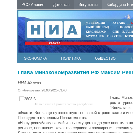
РСО-Алания
Дагестан
Ингушетия
Кабардино-Ба
ФЕДЕРАЦИЯ
КУБАНЬ
К
КАЛИНИНГРАД
НОВОС
КРАСНОЯРСК
СПБ
ВЛАД
МУРМАНСК
ИРКУТСК
БУР
ЭКОНОМИКА
ПОЛИТИКА
ОБЩЕСТВО
П
ФОТО
АВТО
КОНТАКТЫ
Глава Минэкономразвития РФ Максим Реше
НИА-Кавказ
Опубликовано: 28.08.2025 03:43
Глава Минэк
росте турпо
Фото с сайта Правительства республики
"Впечатляющ
области. Все чаще путешествуют по нашей стране также и ин
Президента с членами Правительства.
«Нашу республику за май-июнь текущего года уже посетило по
регионе, повышения качества сервиса и расширения перечня у
К концу лета, уверен, эта цифра превысит полмиллиона челове