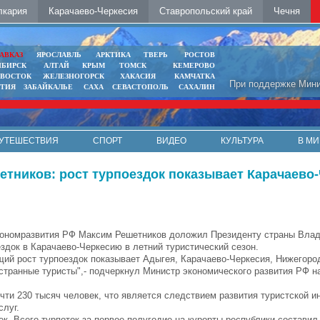
лкария
Карачаево-Черкесия
Ставропольский край
Чечня
АВКАЗ
ЯРОСЛАВЛЬ
АРКТИКА
ТВЕРЬ
РОСТОВ
ИБИРСК
АЛТАЙ
КРЫМ
ТОМСК
КЕМЕРОВО
ИВОСТОК
ЖЕЛЕЗНОГОРСК
ХАКАСИЯ
КАМЧАТКА
При поддержке Мини
ЯТИЯ
ЗАБАЙКАЛЬЕ
САХА
СЕВАСТОПОЛЬ
САХАЛИН
УТЕШЕСТВИЯ
СПОРТ
ВИДЕО
КУЛЬТУРА
В МИ
тников: рост турпоездок показывает Карачаево
ономразвития РФ Максим Решетников доложил Президенту страны Влад
ездок в Карачаево-Черкесию в летний туристический сезон.
ий рост турпоездок показывает Адыгея, Карачаево-Черкесия, Нижегород
остранные туристы",- подчеркнул Министр экономического развития РФ 
чти 230 тысяч человек, что является следствием развития туристской 
слуг.
к. Всего турпоток за первое полугодие на курорты республики составил