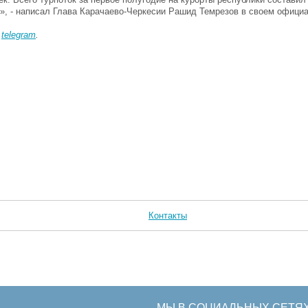
й», - написал Глава Карачаево-Черкесии Рашид Темрезов в своем офици
в
telegram
.
Контакты
МЫ В СОЦИАЛЬНЫХ СЕТЯ