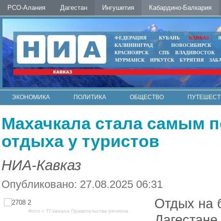
РСО-Алания
Дагестан
Ингушетия
Кабардино-Балкария
ФЕДЕРАЦИЯ
КУБАНЬ
КАВКАЗ
КАЛИНИНГРАД
НОВОСИБИРСК
КРАСНОЯРСК
СПБ
ВЛАДИВОСТОК
МУРМАНСК
ИРКУТСК
БУРЯТИЯ
ЗАБ
ЭКОНОМИКА
ПОЛИТИКА
ОБЩЕСТВО
ПУТЕШЕСТ
ИНТЕРНЕТ
ФОТО
АВТО
КОНТАКТЫ
Махачкала стала самым 
отдыха у туристов
НИА-Кавказ
Опубликовано: 27.08.2025 06:31
Отдых на 
Фото с ТГ-канала Правительства региона
Дагестане