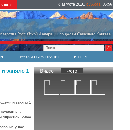
8 августа 2026
,
суббота
,
05
:
56
Кавказ
стерства Российской Федерации по делам Северного Кавказа
РЕ
НАУКА И ОБРАЗОВАНИЕ
ИНТЕРНЕТ
 и заняло 1
Видео
Фото
лодежи и заняло 1
зателей и 6
ты опросили более
рование у нас