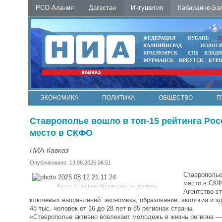
РСО-Алания
Дагестан
Ингушетия
Кабардино-Ба
ФЕДЕРАЦИЯ
КУБАНЬ
К
КАЛИНИНГРАД
НОВОС
КРАСНОЯРСК
СПБ
ВЛАД
МУРМАНСК
ИРКУТСК
БУР
ЭКОНОМИКА
ПОЛИТИКА
ОБЩЕСТВО
П
ФОТО
АВТО
КОНТАКТЫ
Ставрополье вошло в топ-15 рейтинга Рос
место в СКФО
НИА-Кавказ
Опубликовано: 13.08.2025 06:51
Ставрополье
место в СКФ
Фото с ТГ-канала Правительства региона
Агентство с
ключевых направлений: экономика, образование, экология и з
48 тыс. человек от 16 до 28 лет в 85 регионах страны.
«Ставрополье активно вовлекает молодежь в жизнь региона — 