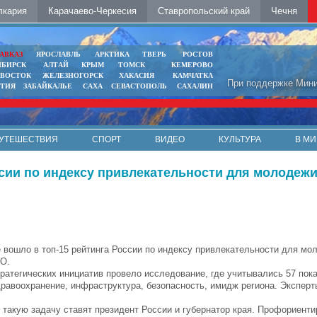
лкария
Карачаево-Черкесия
Ставропольский край
Чечня
АВКАЗ
ЯРОСЛАВЛЬ
АРКТИКА
ТВЕРЬ
РОСТОВ
ИБИРСК
АЛТАЙ
КРЫМ
ТОМСК
КЕМЕРОВО
ИВОСТОК
ЖЕЛЕЗНОГОРСК
ХАКАСИЯ
КАМЧАТКА
При поддержке Мини
ЯТИЯ
ЗАБАЙКАЛЬЕ
САХА
СЕВАСТОПОЛЬ
САХАЛИН
УТЕШЕСТВИЯ
СПОРТ
ВИДЕО
КУЛЬТУРА
В МИ
сии по индексу привлекательности для молодежи
 вошло в топ-15 рейтинга России по индексу привлекательности для мо
О.
тратегических инициатив провело исследование, где учитывались 57 пока
дравоохранение, инфраструктура, безопасность, имидж региона. Экспер
такую задачу ставят президент России и губернатор края. Профориенти