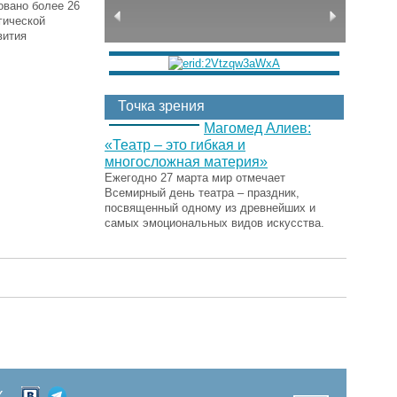
овано более 26
гической
вития
Точка зрения
Магомед Алиев:
«Театр – это гибкая и
многосложная материя»
Ежегодно 27 марта мир отмечает
Всемирный день театра – праздник,
посвященный одному из древнейших и
самых эмоциональных видов искусства.
Х