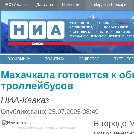
РСО-Алания
Дагестан
Ингушетия
Кабардино-Балкария
ФЕДЕРАЦИЯ
КУБАНЬ
КАВКАЗ
КАЛИНИНГРАД
НОВОСИБИРСК
КРАСНОЯРСК
СПБ
ВЛАДИВОСТОК
МУРМАНСК
ИРКУТСК
БУРЯТИЯ
ЗАБ
ЭКОНОМИКА
ПОЛИТИКА
ОБЩЕСТВО
ПУТЕШЕСТ
ИНТЕРНЕТ
ФОТО
АВТО
КОНТАКТЫ
Махачкала готовится к о
троллейбусов
НИА-Кавказ
Опубликовано: 25.07.2025 08:49
В городе 
Фото сайта администрации Махачкалы
поручению