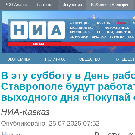
РСО-Алания
Дагестан
Ингушетия
Кабардино-Балкария
ФЕДЕРАЦИЯ
КУБАНЬ
КАВКАЗ
КАЛИНИНГРАД
НОВОСИБИРСК
КРАСНОЯРСК
СПБ
ВЛАДИВОСТОК
МУРМАНСК
ИРКУТСК
БУРЯТИЯ
ЗАБ
ЭКОНОМИКА
ПОЛИТИКА
ОБЩЕСТВО
ПУТЕШЕСТ
ИНТЕРНЕТ
ФОТО
АВТО
КОНТАКТЫ
В эту субботу в День раб
Ставрополе будут работа
выходного дня «Покупай 
НИА-Кавказ
Опубликовано: 25.07.2025 07:52