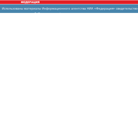
Использованы
материалы Информационного агентства НИА «Федерация» свидетельство И
массовых коммуникаций (Роскомнадзор)