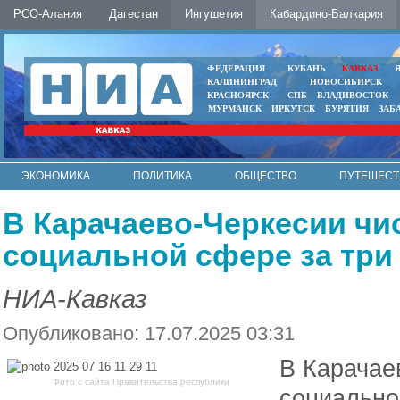
РСО-Алания
Дагестан
Ингушетия
Кабардино-Балкария
ФЕДЕРАЦИЯ
КУБАНЬ
КАВКАЗ
КАЛИНИНГРАД
НОВОСИБИРСК
КРАСНОЯРСК
СПБ
ВЛАДИВОСТОК
МУРМАНСК
ИРКУТСК
БУРЯТИЯ
ЗАБ
ЭКОНОМИКА
ПОЛИТИКА
ОБЩЕСТВО
ПУТЕШЕСТ
ИНТЕРНЕТ
ФОТО
АВТО
КОНТАКТЫ
В Карачаево-Черкесии чи
социальной сфере за три 
НИА-Кавказ
Опубликовано: 17.07.2025 03:31
В Карачае
Фото с сайта Правительства республики
социально