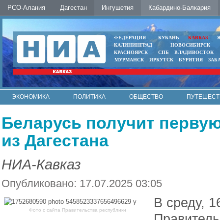
РСО-Алания
Дагестан
Ингушетия
Кабардино-Балкария
ФЕДЕРАЦИЯ
КУБАНЬ
КАВКАЗ
КАЛИНИНГРАД
НОВОСИБИРСК
КРАСНОЯРСК
СПБ
ВЛАДИВОСТОК
МУРМАНСК
ИРКУТСК
БУРЯТИЯ
ЗАБ
ЭКОНОМИКА
ПОЛИТИКА
ОБЩЕСТВО
ПУТЕШЕСТ
ИНТЕРНЕТ
ФОТО
АВТО
КОНТАКТЫ
Беларусь получит перву
из Дагестана
НИА-Кавказ
Опубликовано: 17.07.2025 03:05
В среду, 
Фото с сайта Правительства республики
Правитель