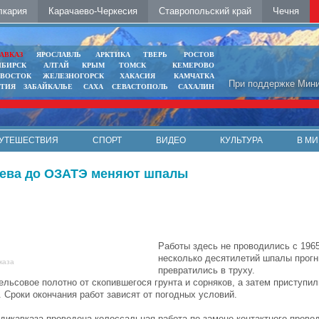
лкария
Карачаево-Черкесия
Ставропольский край
Чечня
АВКАЗ
ЯРОСЛАВЛЬ
АРКТИКА
ТВЕРЬ
РОСТОВ
ИБИРСК
АЛТАЙ
КРЫМ
ТОМСК
КЕМЕРОВО
ИВОСТОК
ЖЕЛЕЗНОГОРСК
ХАКАСИЯ
КАМЧАТКА
При поддержке Мини
ЯТИЯ
ЗАБАЙКАЛЬЕ
САХА
СЕВАСТОПОЛЬ
САХАЛИН
УТЕШЕСТВИЯ
СПОРТ
ВИДЕО
КУЛЬТУРА
В МИ
диева до ОЗАТЭ меняют шпалы
Работы здесь не проводились с 1965
несколько десятилетий шпалы прогн
каза
превратились в труху.
совое полотно от скопившегося грунта и сорняков, а затем приступил
 Сроки окончания работ зависят от погодных условий.
дикавказа проведена колоссальная работа по замене контактного прово