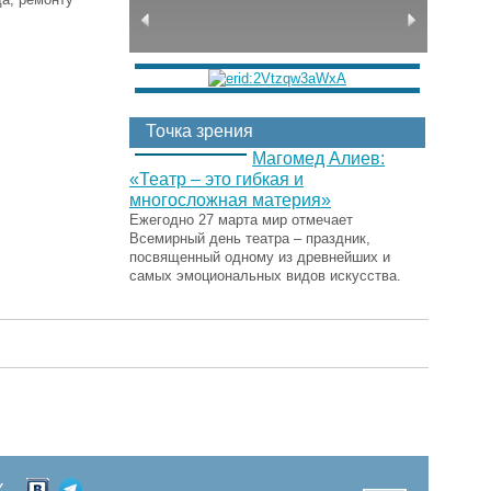
Точка зрения
Магомед Алиев:
«Театр – это гибкая и
многосложная материя»
Ежегодно 27 марта мир отмечает
Всемирный день театра – праздник,
посвященный одному из древнейших и
самых эмоциональных видов искусства.
Х