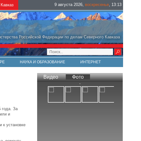
9 августа 2026
,
воскресенье
,
13
:
13
Кавказ
стерства Российской Федерации по делам Северного Кавказа
РЕ
НАУКА И ОБРАЗОВАНИЕ
ИНТЕРНЕТ
Видео
Фото
 года. За
или и
и к установке
да, ремонту