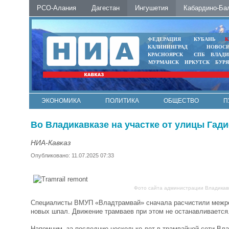
РСО-Алания
Дагестан
Ингушетия
Кабардино-Ба
ФЕДЕРАЦИЯ
КУБАНЬ
К
КАЛИНИНГРАД
НОВОС
КРАСНОЯРСК
СПБ
ВЛАД
МУРМАНСК
ИРКУТСК
БУР
ЭКОНОМИКА
ПОЛИТИКА
ОБЩЕСТВО
П
ФОТО
АВТО
КОНТАКТЫ
Во Владикавказе на участке от улицы Га
НИА-Кавказ
Опубликовано: 11.07.2025 07:33
Фото сайта администрации Владикав
Специалисты ВМУП «Владтрамвай» сначала расчистили межрель
новых шпал. Движение трамваев при этом не останавливается.
Напомним, за последние несколько лет в трамвайной сети Вла