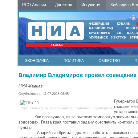
РСО-Алания
Дагестан
Ингушетия
Кабардино-Ба
ФЕДЕРАЦИЯ
КУБАНЬ
К
КАЛИНИНГРАД
НОВОС
КРАСНОЯРСК
СПБ
ВЛАД
МУРМАНСК
ИРКУТСК
БУР
ЭКОНОМИКА
ПОЛИТИКА
ОБЩЕСТВО
П
ФОТО
АВТО
КОНТАКТЫ
Владимир Владимиров провел совещание 
НИА-Кавказ
Опубликовано: 11.07.2025 06:45
Губернатор 
главами мин
фото: стоп-кадр видео с ТГ-канала Владимира Владимирова
установивше
Как прозвучало, из-за высоких температур значительно уси
водоводах. Глава края поставил задачу обеспечить контроль 
пункты.
- Аварийные бригады должны работать в режиме повышенно
на постоянной связи с людьми, информировать их о сроках в