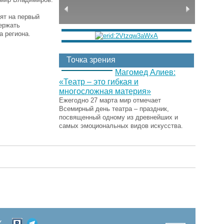
ят на первый
держать
 региона.
Точка зрения
Магомед Алиев:
«Театр – это гибкая и
многосложная материя»
Ежегодно 27 марта мир отмечает
Всемирный день театра – праздник,
посвященный одному из древнейших и
самых эмоциональных видов искусства.
Х