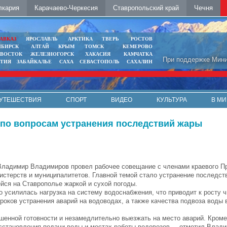
лкария
Карачаево-Черкесия
Ставропольский край
Чечня
АВКАЗ
ЯРОСЛАВЛЬ
АРКТИКА
ТВЕРЬ
РОСТОВ
ИБИРСК
АЛТАЙ
КРЫМ
ТОМСК
КЕМЕРОВО
ИВОСТОК
ЖЕЛЕЗНОГОРСК
ХАКАСИЯ
КАМЧАТКА
При поддержке Мини
ЯТИЯ
ЗАБАЙКАЛЬЕ
САХА
СЕВАСТОПОЛЬ
САХАЛИН
УТЕШЕСТВИЯ
СПОРТ
ВИДЕО
КУЛЬТУРА
В МИ
по вопросам устранения последствий жары
Владимир Владимиров провел рабочее совещание с членами краевого П
истерств и муниципалитетов. Главной темой стало устранение последст
йся на Ставрополье жаркой и сухой погоды.
лилась нагрузка на систему водоснабжения, что приводит к росту ч
сроков устранения аварий на водоводах, а также качества подвоза воды
й готовности и незамедлительно выезжать на место аварий. Кроме 
осстановления подачи воды и местах работы водовозов, – отметил Влад