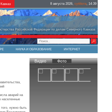
8 августа 2026
,
суббота
,
14
:
39
Кавказ
стерства Российской Федерации по делам Северного Кавказа
РЕ
НАУКА И ОБРАЗОВАНИЕ
ИНТЕРНЕТ
Видео
Фото
равительства,
вий
исла аварий на
 в населенные
того, нужно быть
имир Владимиров.