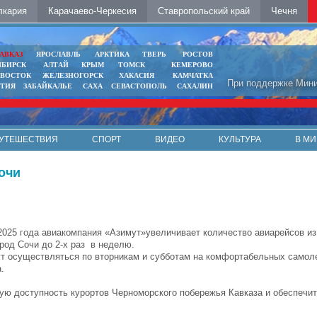
лкария
Карачаево-Черкесия
Ставропольский край
Чечня
АВКАЗ
ЯРОСЛАВЛЬ
АРКТИКА
ТВЕРЬ
РОСТОВ
ИБИРСК
АЛТАЙ
КРЫМ
ТОМСК
КЕМЕРОВО
ИВОСТОК
ЖЕЛЕЗНОГОРСК
ХАКАСИЯ
КАМЧАТКА
При поддержке Мини
ЯТИЯ
ЗАБАЙКАЛЬЕ
САХА
СЕВАСТОПОЛЬ
САХАЛИН
УТЕШЕСТВИЯ
СПОРТ
ВИДЕО
КУЛЬТУРА
В МИ
очи
 2025 года авиакомпания «Азимут»увеличивает количество авиарейсов из
ород Сочи до 2-х раз в неделю.
т осуществляться по вторникам и субботам на комфортабельных самол
.
ю доступность курортов Черноморского побережья Кавказа и обеспечи