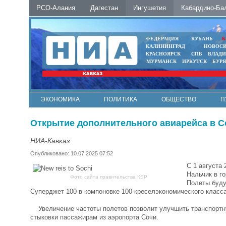
РСО-Алания
Дагестан
Ингушетия
Кабардино-Ба
ФЕДЕРАЦИЯ
КУБАНЬ
К
КАЛИНИНГРАД
НОВОС
КРАСНОЯРСК
СПБ
ВЛАД
МУРМАНСК
ИРКУТСК
БУР
ЭКОНОМИКА
ПОЛИТИКА
ОБЩЕСТВО
П
ФОТО
АВТО
КОНТАКТЫ
Открытие дополнительного авиарейса в С
НИА-Кавказ
Опубликовано: 10.07.2025 07:52
С 1 августа
Нальчик в г
Фото сайта правительства КБР
Полеты буду
Суперджет 100 в компоновке 100 креселэкономического класса
Увеличение частоты полетов позволит улучшить транспортну
стыковки пассажирам из аэропорта Сочи.