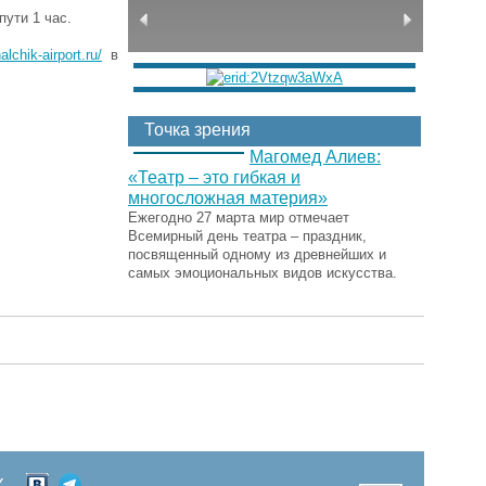
пути 1 час.
nalchik-airport.ru/
в
Точка зрения
Магомед Алиев:
«Театр – это гибкая и
многосложная материя»
Ежегодно 27 марта мир отмечает
Всемирный день театра – праздник,
посвященный одному из древнейших и
самых эмоциональных видов искусства.
Х