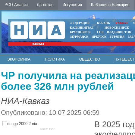
РСО-Алания
Дагестан
Ингушетия
Кабардино-Балкария
ФЕДЕРАЦИЯ
КУБАНЬ
КАВКАЗ
КАЛИНИНГРАД
НОВОСИБИРСК
КРАСНОЯРСК
СПБ
ВЛАДИВОСТОК
МУРМАНСК
ИРКУТСК
БУРЯТИЯ
ЗАБ
ЭКОНОМИКА
ПОЛИТИКА
ОБЩЕСТВО
ПУТЕШЕСТ
ИНТЕРНЕТ
ФОТО
АВТО
КОНТАКТЫ
ЧР получила на реализа
более 326 млн рублей
НИА-Кавказ
Опубликовано: 10.07.2025 06:59
В 2025 го
Фото: НИА
экофедпро