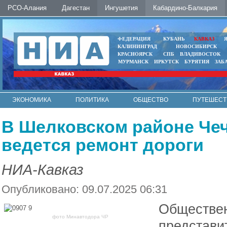
РСО-Алания
Дагестан
Ингушетия
Кабардино-Балкария
ФЕДЕРАЦИЯ
КУБАНЬ
КАВКАЗ
КАЛИНИНГРАД
НОВОСИБИРСК
КРАСНОЯРСК
СПБ
ВЛАДИВОСТОК
МУРМАНСК
ИРКУТСК
БУРЯТИЯ
ЗАБ
ЭКОНОМИКА
ПОЛИТИКА
ОБЩЕСТВО
ПУТЕШЕСТ
ИНТЕРНЕТ
ФОТО
АВТО
КОНТАКТЫ
В Шелковском районе Че
ведется ремонт дороги
НИА-Кавказ
Опубликовано: 09.07.2025 06:31
Обществен
фото Минавтодора ЧР
представи