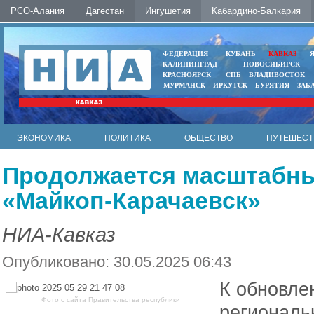
РСО-Алания
Дагестан
Ингушетия
Кабардино-Балкария
ФЕДЕРАЦИЯ
КУБАНЬ
КАВКАЗ
КАЛИНИНГРАД
НОВОСИБИРСК
КРАСНОЯРСК
СПБ
ВЛАДИВОСТОК
МУРМАНСК
ИРКУТСК
БУРЯТИЯ
ЗАБ
ЭКОНОМИКА
ПОЛИТИКА
ОБЩЕСТВО
ПУТЕШЕСТ
ИНТЕРНЕТ
ФОТО
АВТО
КОНТАКТЫ
Продолжается масштабны
«Майкоп-Карачаевск»
НИА-Кавказ
Опубликовано: 30.05.2025 06:43
К обновле
Фото с сайта Правительства республики
региональн