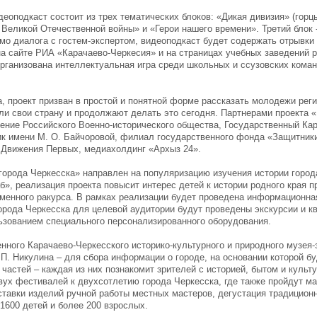
еоподкаст состоит из трех тематических блоков: «Дикая дивизия» (горц
Великой Отечественной войны» и «Герои нашего времени». Третий блок -
о диалога с гостем-экспертом, видеоподкаст будет содержать отрывки 
 сайте РИА «Карачаево-Черкесия» и на страницах учебных заведений р
организована интеллектуальная игра среди школьных и ссузовских коман
, проект призван в простой и понятной форме рассказать молодежи рег
ли свои страну и продолжают делать это сегодня. Партнерами проекта 
ение Российского Военно-исторического общества, Государственный Кар
ик имени М. О. Байчоровой, филиал государственного фонда «Защитник
 Движения Первых, медиахолдинг «Архыз 24».
города Черкесска» направлен на популяризацию изучения истории город
», реализация проекта повысит интерес детей к истории родного края 
менного ракурса. В рамках реализации будет проведена информационна
города Черкесска для целевой аудитории будут проведены экскурсии и к
ьзованием специального персонализированного оборудования.
нного Карачаево-Черкесского историко-культурного и природного музея-
.П. Никулина – для сбора информации о городе, на основании которой бу
частей – каждая из них познакомит зрителей с историей, бытом и культур
ух фестивалей к двухсотлетию города Черкесска, где также пройдут ма
выставки изделий ручной работы местных мастеров, дегустация традицио
 1600 детей и более 200 взрослых.