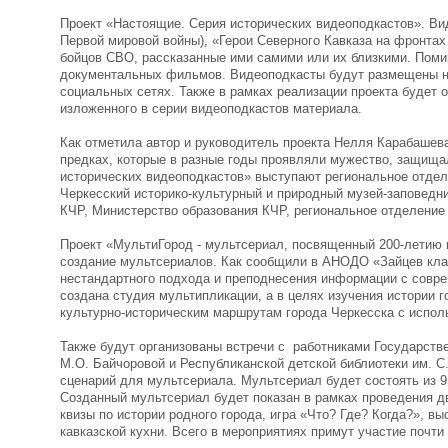
Проект «Настоящие. Серия исторических видеоподкастов». Вид
Первой мировой войны), «Герои Северного Кавказа на фронтах 
бойцов СВО, рассказанные ими самими или их близкими. Помим
документальных фильмов. Видеоподкасты будут размещены на
социальных сетях. Также в рамках реализации проекта будет 
изложенного в серии видеоподкастов материала.
Как отметила автор и руководитель проекта Нелля Карабашева
предках, которые в разные годы проявляли мужество, защища
исторических видеоподкастов» выступают региональное отдел
Черкесский историко-культурный и природный музей-заповедн
КЧР, Министерство образования КЧР, региональное отделение
Проект «МультиГород - мультсериал, посвященный 200-летию 
создание мультсериалов. Как сообщили в АНОДО «Зайцев клаб
нестандартного подхода и преподнесения информации с совре
создана студия мультипликации, а в целях изучения истории 
культурно-историческим маршрутам города Черкесска с испол
Также будут организованы встречи с работниками Государстве
М.О. Байчоровой и Республиканской детской библиотеки им. С
сценарий для мультсериала. Мультсериал будет состоять из 9 
Созданный мультсериал будет показан в рамках проведения дв
квизы по истории родного города, игра «Что? Где? Когда?», 
кавказской кухни. Всего в мероприятиях примут участие почти