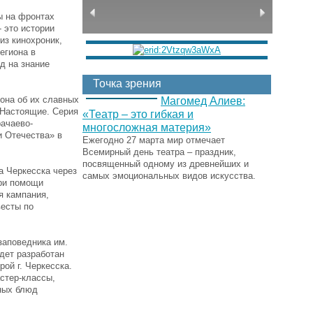
ы на фронтах
 это истории
из кинохроник,
егиона в
д на знание
Точка зрения
иона об их славных
Магомед Алиев:
«Настоящие. Серия
«Театр – это гибкая и
ачаево-
многосложная материя»
и Отечества» в
Ежегодно 27 марта мир отмечает
Всемирный день театра – праздник,
посвященный одному из древнейших и
а Черкесска через
самых эмоциональных видов искусства.
при помощи
я кампания,
весты по
заповедника им.
дет разработан
ой г. Черкесска.
стер-классы,
нных блюд