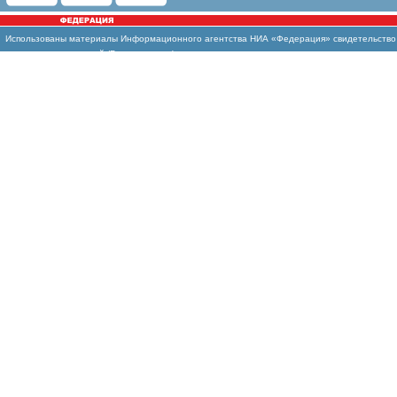
Использованы
материалы Информационного агентства НИА «Федерация» свидетельство И
массовых коммуникаций (Роскомнадзор)