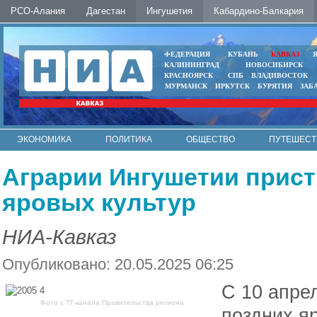
РСО-Алания
Дагестан
Ингушетия
Кабардино-Балкария
ФЕДЕРАЦИЯ
КУБАНЬ
КАВКАЗ
КАЛИНИНГРАД
НОВОСИБИРСК
КРАСНОЯРСК
СПБ
ВЛАДИВОСТОК
МУРМАНСК
ИРКУТСК
БУРЯТИЯ
ЗАБ
ЭКОНОМИКА
ПОЛИТИКА
ОБЩЕСТВО
ПУТЕШЕСТ
ИНТЕРНЕТ
ФОТО
АВТО
КОНТАКТЫ
Аграрии Ингушетии прист
яровых культур
НИА-Кавказ
Опубликовано: 20.05.2025 06:25
С 10 апре
Фото с ТГ-канала Правительства региона
поздних я